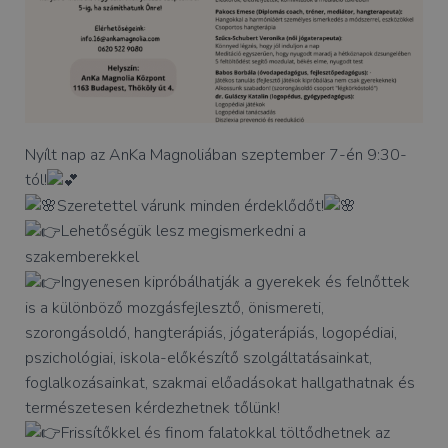
Nyílt nap az AnKa Magnoliában szeptember 7-én 9:30-
tól!
Szeretettel várunk minden érdeklődőt!
Lehetőségük lesz megismerkedni a
szakemberekkel
Ingyenesen kipróbálhatják a gyerekek és felnőttek
is a különböző mozgásfejlesztő, önismereti,
szorongásoldó, hangterápiás, jógaterápiás, logopédiai,
pszichológiai, iskola-előkészítő szolgáltatásainkat,
foglalkozásainkat, szakmai előadásokat hallgathatnak és
természetesen kérdezhetnek tőlünk!
Frissítőkkel és finom falatokkal töltődhetnek az