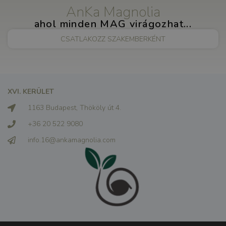
AnKa Magnolia
ahol minden MAG virágozhat...
CSATLAKOZZ SZAKEMBERKÉNT
XVI. KERÜLET
1163 Budapest, Thököly út 4.
+36 20 522 9080
info.16@ankamagnolia.com