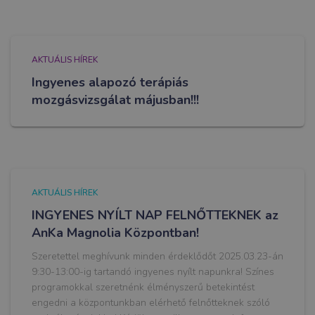
AKTUÁLIS HÍREK
Ingyenes alapozó terápiás
mozgásvizsgálat májusban!!!
AKTUÁLIS HÍREK
INGYENES NYÍLT NAP FELNŐTTEKNEK az
AnKa Magnolia Központban!
Szeretettel meghívunk minden érdeklődőt 2025.03.23-án
9:30-13:00-ig tartandó ingyenes nyílt napunkra! Színes
programokkal szeretnénk élményszerű betekintést
engedni a központunkban elérhető felnőtteknek szóló