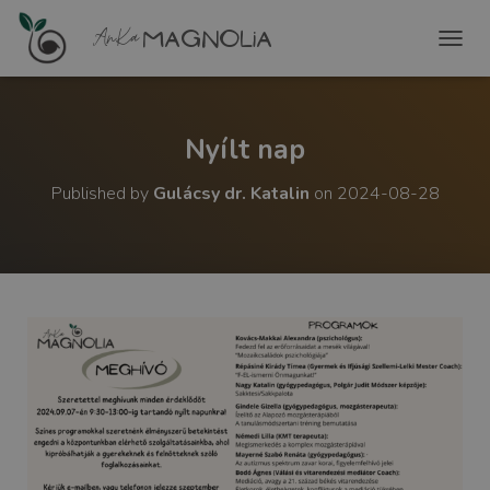
T
O
G
G
L
Nyílt nap
E
N
Published by
Gulácsy dr. Katalin
on
2024-08-28
A
V
I
G
A
T
I
O
N