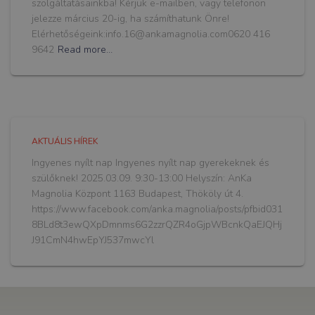
szolgáltatásainkba! Kérjük e-mailben, vagy telefonon
jelezze március 20-ig, ha számíthatunk Önre!
Elérhetőségeink:info.16@ankamagnolia.com0620 416
9642
Read more…
AKTUÁLIS HÍREK
Ingyenes nyílt nap Ingyenes nyílt nap gyerekeknek és
szülőknek! 2025.03.09. 9:30-13:00 Helyszín: AnKa
Magnolia Központ 1163 Budapest, Thököly út 4.
https://www.facebook.com/anka.magnolia/posts/pfbid031
8BLd8t3ewQXpDmnms6G2zzrQZR4oGjpWBcnkQaEJQHj
J91CmN4hwEpYJ537mwcYl