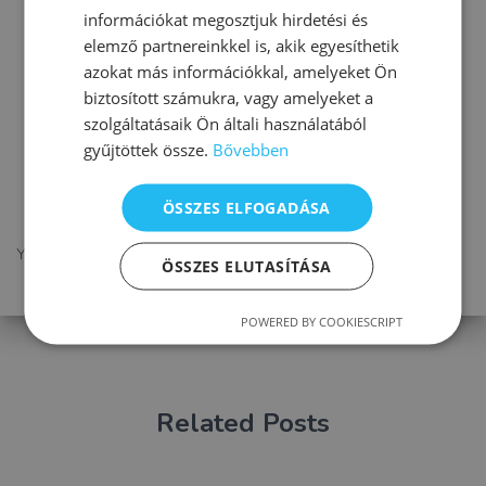
információkat megosztjuk hirdetési és
elemző partnereinkkel is, akik egyesíthetik
azokat más információkkal, amelyeket Ön
0 Comments
biztosított számukra, vagy amelyeket a
szolgáltatásaik Ön általi használatából
gyűjtöttek össze.
Bővebben
Vélemény, hozzászólás?
ÖSSZES ELFOGADÁSA
You must be
logged in
to post a comment.
ÖSSZES ELUTASÍTÁSA
POWERED BY COOKIESCRIPT
Related Posts