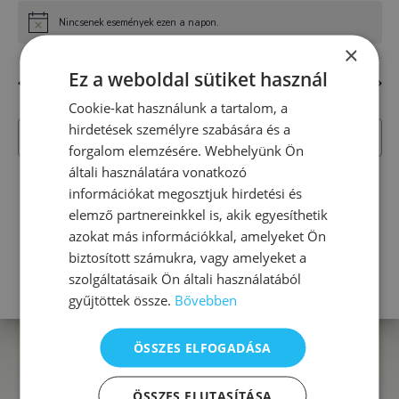
Nincsenek események ezen a napon.
Notice
×
Ez a weboldal sütiket használ
júl
Ebben a hónapban
szept
Cookie-kat használunk a tartalom, a
hirdetések személyre szabására és a
FELIRATKOZÁS A NAPTÁRRA
forgalom elemzésére. Webhelyünk Ön
általi használatára vonatkozó
információkat megosztjuk hirdetési és
elemző partnereinkkel is, akik egyesíthetik
azokat más információkkal, amelyeket Ön
biztosított számukra, vagy amelyeket a
szolgáltatásaik Ön általi használatából
gyűjtöttek össze.
Bővebben
ÖSSZES ELFOGADÁSA
AnKa Magnolia
ahol minden MAG virágozhat...
ÖSSZES ELUTASÍTÁSA