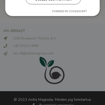
CSATLAKOZZ SZAKEMBERKÉNT
POWERED BY COOKIESCRIPT
XVI. KERÜLET
1163 Budapest, Thököly út 4.
+36 20 522 9080
info.16@ankamagnolia.com
© 2023 AnKa Magnolia. Minden jog fenntartva.