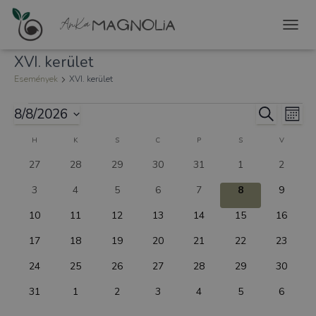
TOGG
NAVIG
XVI. kerület
Események
XVI. kerület
8/8/2026
Esemé
Es
KERESETT
HÓNA
KIFEJEZÉS
Dátum
néz
H
K
S
C
P
S
V
Események
keresé
kiválasztása.
0
0
0
0
0
0
0
27
28
29
30
31
1
2
nav
naptár
és
események
események
események
események
események
események
esemén
0
0
0
0
0
0
0
3
4
5
6
7
8
9
események
események
események
események
események
események
esemén
nézet
0
0
0
0
0
0
0
10
11
12
13
14
15
16
események
események
események
események
események
események
esemény
válasz
0
0
0
0
0
0
0
17
18
19
20
21
22
23
események
események
események
események
események
események
esemény
0
0
0
0
0
0
0
24
25
26
27
28
29
30
események
események
események
események
események
események
esemény
0
0
0
0
0
0
0
31
1
2
3
4
5
6
események
események
események
események
események
események
esemén