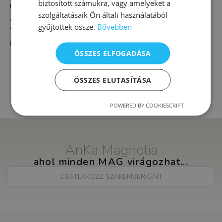
biztosított számukra, vagy amelyeket a
HELYSZÍN
szolgáltatásaik Ön általi használatából
AnKa Magnolia XVI.
gyűjtöttek össze.
Bővebben
Thököly út 4.
Budapest
,
1163
Magyarország
+ Google Térkép
ÖSSZES ELFOGADÁSA
Pszichodráma és komplex
Integrál pszichológiai, önismereti
művészeti terápia
ÖSSZES ELUTASÍTÁSA
tanácsadás
POWERED BY COOKIESCRIPT
AnKa Magnolia
ahol minden MAG virágozhat...
CSATLAKOZZ SZAKEMBERKÉNT