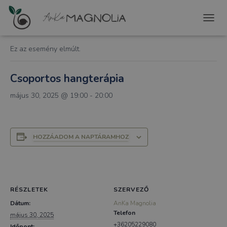
« Összes Események
T
O
G
Ez az esemény elmúlt.
G
L
E
Csoportos hangterápia
N
A
május 30, 2025 @ 19:00
-
20:00
V
I
G
A
HOZZÁADOM A NAPTÁRAMHOZ
T
I
O
N
RÉSZLETEK
SZERVEZŐ
Dátum:
AnKa Magnolia
Telefon
május 30, 2025
+36205229080
Időpont: