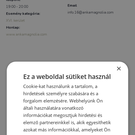
Email
19:00 - 20:00
info.16@ankamagnolia.com
Esemény kategória:
XVI. kerület
Honlap:
www.ankamagnolia.com
×
Ez a weboldal sütiket használ
Cookie-kat használunk a tartalom, a
hirdetések személyre szabására és a
forgalom elemzésére. Webhelyünk Ön
általi használatára vonatkozó
információkat megosztjuk hirdetési és
elemző partnereinkkel is, akik egyesíthetik
azokat más információkkal, amelyeket Ön