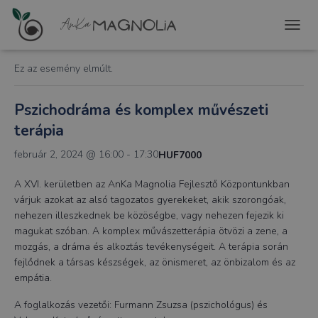
« Összes Események
T
O
G
Ez az esemény elmúlt.
G
L
E
Pszichodráma és komplex művészeti
N
terápia
A
V
február 2, 2024 @ 16:00
-
17:30
HUF7000
I
G
A XVI. kerületben az AnKa Magnolia Fejlesztő Központunkban
A
T
várjuk azokat az alsó tagozatos gyerekeket, akik szorongóak,
I
nehezen illeszkednek be közöségbe, vagy nehezen fejezik ki
O
magukat szóban. A komplex művászetterápia ötvözi a zene, a
N
mozgás, a dráma és alkoztás tevékenységeit. A terápia során
fejlődnek a társas készségek, az önismeret, az önbizalom és az
empátia.
A foglalkozás vezetői: Furmann Zsuzsa (pszichológus) és