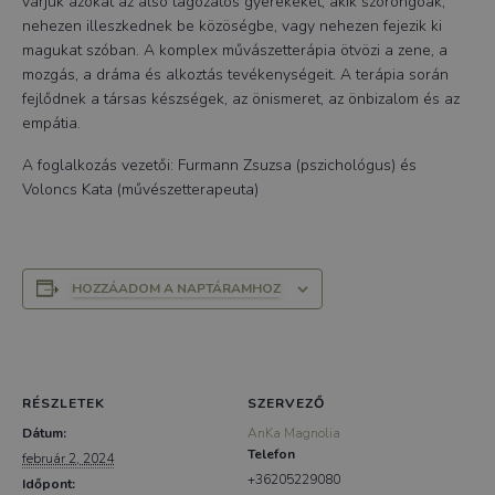
várjuk azokat az alsó tagozatos gyerekeket, akik szorongóak,
nehezen illeszkednek be közöségbe, vagy nehezen fejezik ki
magukat szóban. A komplex művászetterápia ötvözi a zene, a
mozgás, a dráma és alkoztás tevékenységeit. A terápia során
fejlődnek a társas készségek, az önismeret, az önbizalom és az
empátia.
A foglalkozás vezetői: Furmann Zsuzsa (pszichológus) és
Voloncs Kata (művészetterapeuta)
HOZZÁADOM A NAPTÁRAMHOZ
RÉSZLETEK
SZERVEZŐ
Dátum:
AnKa Magnolia
Telefon
február 2, 2024
+36205229080
Időpont: