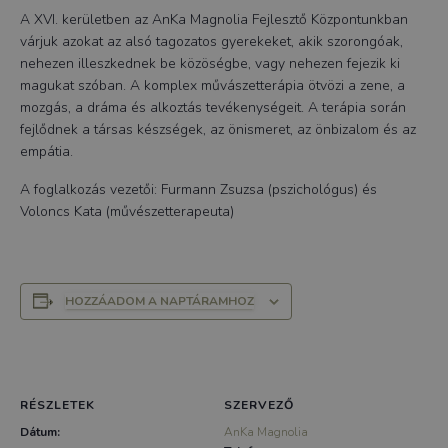
A XVI. kerületben az AnKa Magnolia Fejlesztő Központunkban
várjuk azokat az alsó tagozatos gyerekeket, akik szorongóak,
nehezen illeszkednek be közöségbe, vagy nehezen fejezik ki
magukat szóban. A komplex művászetterápia ötvözi a zene, a
mozgás, a dráma és alkoztás tevékenységeit. A terápia során
fejlődnek a társas készségek, az önismeret, az önbizalom és az
empátia.
A foglalkozás vezetői: Furmann Zsuzsa (pszichológus) és
Voloncs Kata (művészetterapeuta)
HOZZÁADOM A NAPTÁRAMHOZ
RÉSZLETEK
SZERVEZŐ
Dátum:
AnKa Magnolia