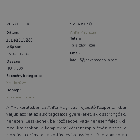
RÉSZLETEK
SZERVEZŐ
Dátum:
AnKa Magnolia
Telefon
február 2, 2024
+36205229080
Időpont:
Email
16:00 - 17:30
info.16@ankamagnolia.com
Összeg:
HUF7000
Esemény kategória:
XVI. kerület
Honlap:
ankamagnolia.com
A XVI. kerületben az AnKa Magnolia Fejlesztő Központunkban
várjuk azokat az alsó tagozatos gyerekeket, akik szorongóak,
nehezen illeszkednek be közöségbe, vagy nehezen fejezik ki
magukat szóban. A komplex művászetterápia ötvözi a zene, a
mozgás, a dráma és alkoztás tevékenységeit. A terápia során