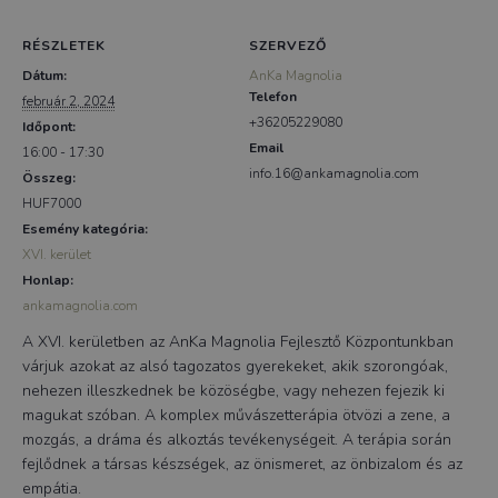
RÉSZLETEK
SZERVEZŐ
Dátum:
AnKa Magnolia
Telefon
február 2, 2024
+36205229080
Időpont:
Email
16:00 - 17:30
info.16@ankamagnolia.com
Összeg:
HUF7000
Esemény kategória:
XVI. kerület
Honlap:
ankamagnolia.com
A XVI. kerületben az AnKa Magnolia Fejlesztő Központunkban
várjuk azokat az alsó tagozatos gyerekeket, akik szorongóak,
nehezen illeszkednek be közöségbe, vagy nehezen fejezik ki
magukat szóban. A komplex művászetterápia ötvözi a zene, a
mozgás, a dráma és alkoztás tevékenységeit. A terápia során
fejlődnek a társas készségek, az önismeret, az önbizalom és az
empátia.