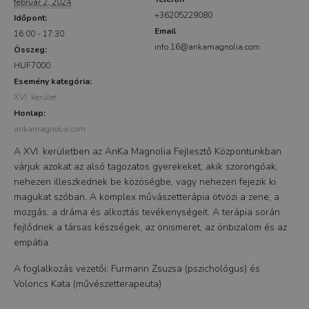
február 2, 2024
+36205229080
Időpont:
Email
16:00 - 17:30
info.16@ankamagnolia.com
Összeg:
HUF7000
Esemény kategória:
XVI. kerület
Honlap:
ankamagnolia.com
A XVI. kerületben az AnKa Magnolia Fejlesztő Központunkban
várjuk azokat az alsó tagozatos gyerekeket, akik szorongóak,
nehezen illeszkednek be közöségbe, vagy nehezen fejezik ki
magukat szóban. A komplex művászetterápia ötvözi a zene, a
mozgás, a dráma és alkoztás tevékenységeit. A terápia során
fejlődnek a társas készségek, az önismeret, az önbizalom és az
empátia.
A foglalkozás vezetői: Furmann Zsuzsa (pszichológus) és
Voloncs Kata (művészetterapeuta)