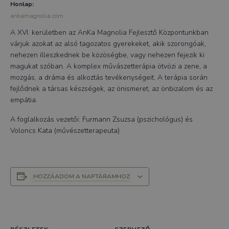
Honlap:
ankamagnolia.com
A XVI. kerületben az AnKa Magnolia Fejlesztő Központunkban
várjuk azokat az alsó tagozatos gyerekeket, akik szorongóak,
nehezen illeszkednek be közöségbe, vagy nehezen fejezik ki
magukat szóban. A komplex művászetterápia ötvözi a zene, a
mozgás, a dráma és alkoztás tevékenységeit. A terápia során
fejlődnek a társas készségek, az önismeret, az önbizalom és az
empátia.
A foglalkozás vezetői: Furmann Zsuzsa (pszichológus) és
Voloncs Kata (művészetterapeuta)
HOZZÁADOM A NAPTÁRAMHOZ