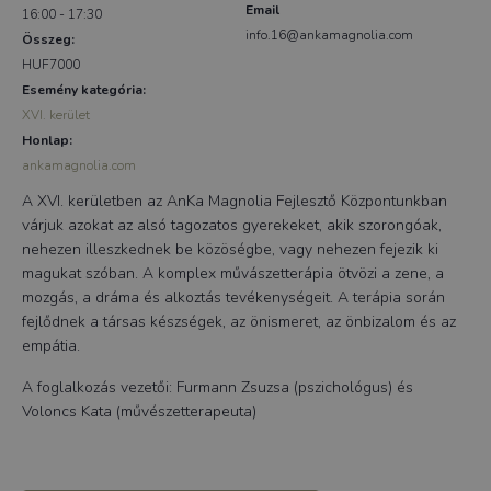
Email
16:00 - 17:30
info.16@ankamagnolia.com
Összeg:
HUF7000
Esemény kategória:
XVI. kerület
Honlap:
ankamagnolia.com
A XVI. kerületben az AnKa Magnolia Fejlesztő Központunkban
várjuk azokat az alsó tagozatos gyerekeket, akik szorongóak,
nehezen illeszkednek be közöségbe, vagy nehezen fejezik ki
magukat szóban. A komplex művászetterápia ötvözi a zene, a
mozgás, a dráma és alkoztás tevékenységeit. A terápia során
fejlődnek a társas készségek, az önismeret, az önbizalom és az
empátia.
A foglalkozás vezetői: Furmann Zsuzsa (pszichológus) és
Voloncs Kata (művészetterapeuta)