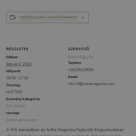
HOZZÁADOM A NAPTÁRAMHOZ
RÉSZLETEK
SZERVEZŐ
Dátum:
AnKa Magnolia
Telefon
február 2, 2024
+36205229080
Időpont:
Email
16:00 - 17:30
info.16@ankamagnolia.com
Összeg:
HUF7000
Esemény kategória:
XVI. kerület
Honlap:
ankamagnolia.com
A XVI. kerületben az AnKa Magnolia Fejlesztő Központunkban