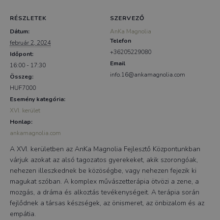
RÉSZLETEK
SZERVEZŐ
Dátum:
AnKa Magnolia
Telefon
február 2, 2024
+36205229080
Időpont:
Email
16:00 - 17:30
info.16@ankamagnolia.com
Összeg:
HUF7000
Esemény kategória:
XVI. kerület
Honlap:
ankamagnolia.com
A XVI. kerületben az AnKa Magnolia Fejlesztő Központunkban
várjuk azokat az alsó tagozatos gyerekeket, akik szorongóak,
nehezen illeszkednek be közöségbe, vagy nehezen fejezik ki
magukat szóban. A komplex művászetterápia ötvözi a zene, a
mozgás, a dráma és alkoztás tevékenységeit. A terápia során
fejlődnek a társas készségek, az önismeret, az önbizalom és az
empátia.