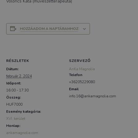
Voloncs Kata (művészetterapeuta)
HOZZÁADOM A NAPTÁRAMHOZ
RÉSZLETEK
SZERVEZŐ
Dátum:
AnKa Magnolia
Telefon
február 2, 2024
+36205229080
Időpont:
Email
16:00 - 17:30
info.16@ankamagnolia.com
Összeg:
HUF7000
Esemény kategória:
XVI. kerület
Honlap:
ankamagnolia.com