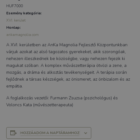
HUF7000
Esemény kategória:
XVI. kerület
Honlap:
ankamagnolia.com
A XVI. kerületben az AnKa Magnolia Fejlesztő Központunkban
várjuk azokat az alsó tagozatos gyerekeket, akik szorongóak,
nehezen illeszkednek be közöségbe, vagy nehezen fejezik ki
magukat szóban. A komplex művászetterápia ötvözi a zene, a
mozgás, a dráma és alkoztás tevékenységeit. A terápia során
fejlődnek a társas készségek, az önismeret, az önbizalom és az
empátia.
A foglalkozás vezetői: Furmann Zsuzsa (pszichológus) és
Voloncs Kata (művészetterapeuta)
HOZZÁADOM A NAPTÁRAMHOZ