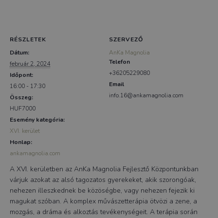
RÉSZLETEK
SZERVEZŐ
Dátum:
AnKa Magnolia
Telefon
február 2, 2024
+36205229080
Időpont:
Email
16:00 - 17:30
info.16@ankamagnolia.com
Összeg:
HUF7000
Esemény kategória:
XVI. kerület
Honlap:
ankamagnolia.com
A XVI. kerületben az AnKa Magnolia Fejlesztő Központunkban
várjuk azokat az alsó tagozatos gyerekeket, akik szorongóak,
nehezen illeszkednek be közöségbe, vagy nehezen fejezik ki
magukat szóban. A komplex művászetterápia ötvözi a zene, a
mozgás, a dráma és alkoztás tevékenységeit. A terápia során