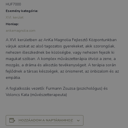
HUF7000
Esemény kategória:
XVI. kerület
Honlap:
ankamagnolia.com
A XVI. kerületben az AnKa Magnolia Fejlesztő Központunkban
várjuk azokat az alsó tagozatos gyerekeket, akik szorongóak,
nehezen illeszkednek be közöségbe, vagy nehezen fejezik ki
magukat szóban. A komplex művászetterápia ötvözi a zene, a
mozgás, a dráma és alkoztás tevékenységeit. A terápia során
fejlődnek a társas készségek, az önismeret, az önbizalom és az
empátia.
A foglalkozás vezetői: Furmann Zsuzsa (pszichológus) és
Voloncs Kata (művészetterapeuta)
HOZZÁADOM A NAPTÁRAMHOZ