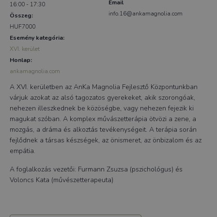
Email
16:00 - 17:30
info.16@ankamagnolia.com
Összeg:
HUF7000
Esemény kategória:
XVI. kerület
Honlap:
ankamagnolia.com
A XVI. kerületben az AnKa Magnolia Fejlesztő Központunkban
várjuk azokat az alsó tagozatos gyerekeket, akik szorongóak,
nehezen illeszkednek be közöségbe, vagy nehezen fejezik ki
magukat szóban. A komplex művászetterápia ötvözi a zene, a
mozgás, a dráma és alkoztás tevékenységeit. A terápia során
fejlődnek a társas készségek, az önismeret, az önbizalom és az
empátia.
A foglalkozás vezetői: Furmann Zsuzsa (pszichológus) és
Voloncs Kata (művészetterapeuta)