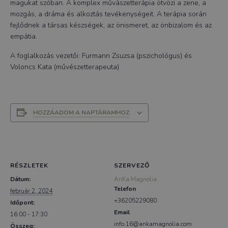
magukat szóban. A komplex művászetterápia ötvözi a zene, a
mozgás, a dráma és alkoztás tevékenységeit. A terápia során
fejlődnek a társas készségek, az önismeret, az önbizalom és az
empátia.
A foglalkozás vezetői: Furmann Zsuzsa (pszichológus) és
Voloncs Kata (művészetterapeuta)
HOZZÁADOM A NAPTÁRAMHOZ
RÉSZLETEK
SZERVEZŐ
Dátum:
AnKa Magnolia
Telefon
február 2, 2024
+36205229080
Időpont:
Email
16:00 - 17:30
info.16@ankamagnolia.com
Összeg: