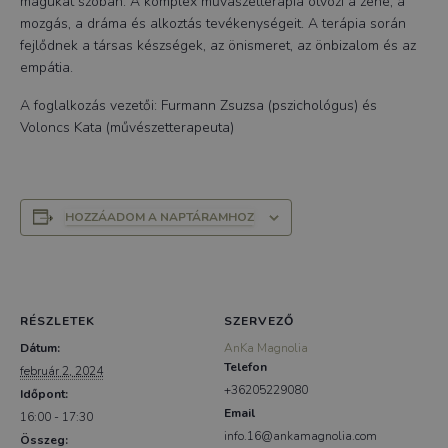
magukat szóban. A komplex művászetterápia ötvözi a zene, a
mozgás, a dráma és alkoztás tevékenységeit. A terápia során
fejlődnek a társas készségek, az önismeret, az önbizalom és az
empátia.
A foglalkozás vezetői: Furmann Zsuzsa (pszichológus) és
Voloncs Kata (művészetterapeuta)
HOZZÁADOM A NAPTÁRAMHOZ
RÉSZLETEK
SZERVEZŐ
Dátum:
AnKa Magnolia
Telefon
február 2, 2024
+36205229080
Időpont:
Email
16:00 - 17:30
info.16@ankamagnolia.com
Összeg: