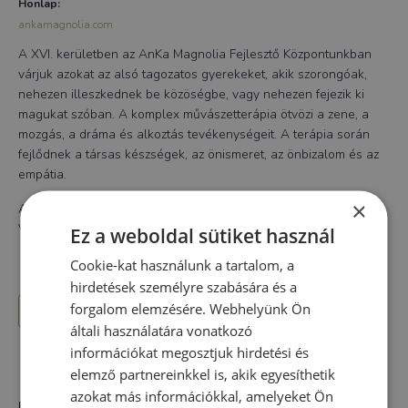
Honlap:
ankamagnolia.com
A XVI. kerületben az AnKa Magnolia Fejlesztő Központunkban
várjuk azokat az alsó tagozatos gyerekeket, akik szorongóak,
nehezen illeszkednek be közöségbe, vagy nehezen fejezik ki
magukat szóban. A komplex művászetterápia ötvözi a zene, a
mozgás, a dráma és alkoztás tevékenységeit. A terápia során
fejlődnek a társas készségek, az önismeret, az önbizalom és az
empátia.
×
A foglalkozás vezetői: Furmann Zsuzsa (pszichológus) és
Voloncs Kata (művészetterapeuta)
Ez a weboldal sütiket használ
Cookie-kat használunk a tartalom, a
hirdetések személyre szabására és a
forgalom elemzésére. Webhelyünk Ön
HOZZÁADOM A NAPTÁRAMHOZ
általi használatára vonatkozó
információkat megosztjuk hirdetési és
elemző partnereinkkel is, akik egyesíthetik
azokat más információkkal, amelyeket Ön
RÉSZLETEK
SZERVEZŐ