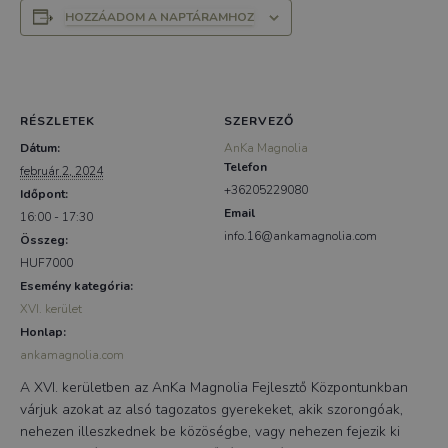
HOZZÁADOM A NAPTÁRAMHOZ
RÉSZLETEK
SZERVEZŐ
Dátum:
AnKa Magnolia
Telefon
február 2, 2024
+36205229080
Időpont:
Email
16:00 - 17:30
info.16@ankamagnolia.com
Összeg:
HUF7000
Esemény kategória:
XVI. kerület
Honlap:
ankamagnolia.com
A XVI. kerületben az AnKa Magnolia Fejlesztő Központunkban
várjuk azokat az alsó tagozatos gyerekeket, akik szorongóak,
nehezen illeszkednek be közöségbe, vagy nehezen fejezik ki