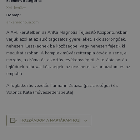
Esemény kategória:
XVI. kerület
Honlap:
ankamagnolia.com
A XVI. kerületben az AnKa Magnolia Fejlesztő Központunkban
várjuk azokat az alsó tagozatos gyerekeket, akik szorongóak,
nehezen illeszkednek be közöségbe, vagy nehezen fejezik ki
magukat szóban. A komplex művászetterápia ötvözi a zene, a
mozgás, a dráma és alkoztás tevékenységeit. A terápia során
fejlődnek a társas készségek, az önismeret, az önbizalom és az
empátia.
A foglalkozás vezetői: Furmann Zsuzsa (pszichológus) és
Voloncs Kata (művészetterapeuta)
HOZZÁADOM A NAPTÁRAMHOZ