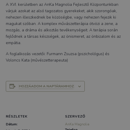
A XVI. kerületben az AnKa Magnolia Fejlesztő Központunkban
várjuk azokat az alsó tagozatos gyerekeket, akik szorongóak,
nehezen illeszkednek be közöségbe, vagy nehezen fejezik ki
magukat szóban. A komplex művászetterápia ötvözi a zene, a
mozgás, a dráma és alkoztás tevékenységeit. A terápia során
fejlődnek a társas készségek, az önismeret, az önbizalom és az
empátia.
A foglalkozás vezetői: Furmann Zsuzsa (pszichológus) és
Voloncs Kata (művészetterapeuta)
HOZZÁADOM A NAPTÁRAMHOZ
RÉSZLETEK
SZERVEZŐ
Dátum:
AnKa Magnolia
Telefon