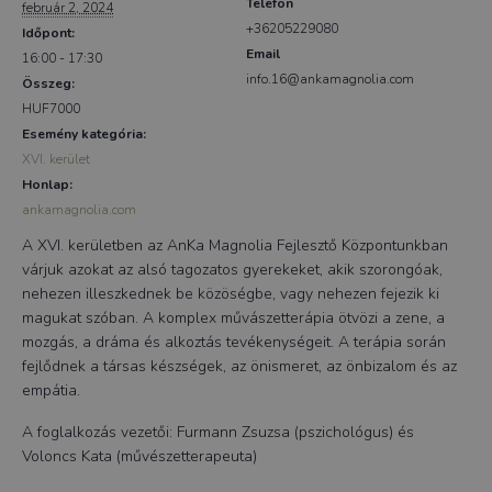
Telefon
február 2, 2024
+36205229080
Időpont:
Email
16:00 - 17:30
info.16@ankamagnolia.com
Összeg:
HUF7000
Esemény kategória:
XVI. kerület
Honlap:
ankamagnolia.com
A XVI. kerületben az AnKa Magnolia Fejlesztő Központunkban
várjuk azokat az alsó tagozatos gyerekeket, akik szorongóak,
nehezen illeszkednek be közöségbe, vagy nehezen fejezik ki
magukat szóban. A komplex művászetterápia ötvözi a zene, a
mozgás, a dráma és alkoztás tevékenységeit. A terápia során
fejlődnek a társas készségek, az önismeret, az önbizalom és az
empátia.
A foglalkozás vezetői: Furmann Zsuzsa (pszichológus) és
Voloncs Kata (művészetterapeuta)