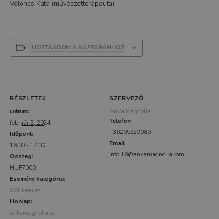
Voloncs Kata (művészetterapeuta)
HOZZÁADOM A NAPTÁRAMHOZ
RÉSZLETEK
SZERVEZŐ
Dátum:
AnKa Magnolia
Telefon
február 2, 2024
+36205229080
Időpont:
Email
16:00 - 17:30
info.16@ankamagnolia.com
Összeg:
HUF7000
Esemény kategória:
XVI. kerület
Honlap:
ankamagnolia.com