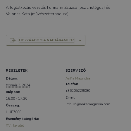
A foglalkozás vezetői: Furmann Zsuzsa (pszichológus) és
Voloncs Kata (művészetterapeuta)
HOZZÁADOM A NAPTÁRAMHOZ
RÉSZLETEK
SZERVEZŐ
Dátum:
AnKa Magnolia
Telefon
február 2, 2024
+36205229080
Időpont:
Email
16:00 - 17:30
info.16@ankamagnolia.com
Összeg:
HUF7000
Esemény kategória:
XVI. kerület