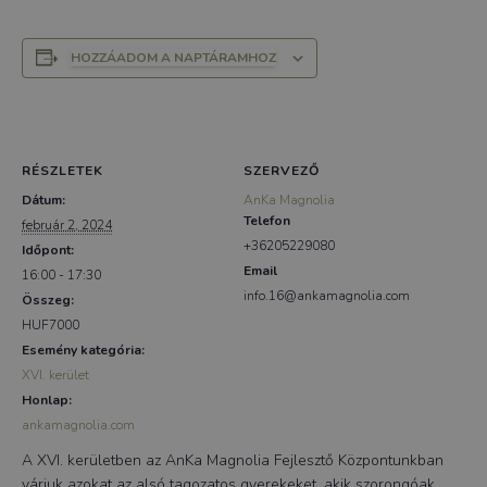
HOZZÁADOM A NAPTÁRAMHOZ
RÉSZLETEK
SZERVEZŐ
Dátum:
AnKa Magnolia
Telefon
február 2, 2024
+36205229080
Időpont:
Email
16:00 - 17:30
info.16@ankamagnolia.com
Összeg:
HUF7000
Esemény kategória:
XVI. kerület
Honlap:
ankamagnolia.com
A XVI. kerületben az AnKa Magnolia Fejlesztő Központunkban
várjuk azokat az alsó tagozatos gyerekeket, akik szorongóak,