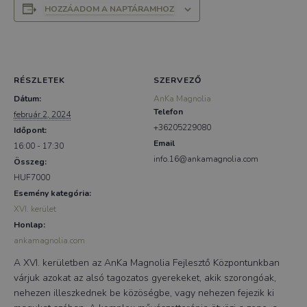
HOZZÁADOM A NAPTÁRAMHOZ
RÉSZLETEK
SZERVEZŐ
Dátum:
AnKa Magnolia
Telefon
február 2, 2024
+36205229080
Időpont:
Email
16:00 - 17:30
info.16@ankamagnolia.com
Összeg:
HUF7000
Esemény kategória:
XVI. kerület
Honlap:
ankamagnolia.com
A XVI. kerületben az AnKa Magnolia Fejlesztő Központunkban
várjuk azokat az alsó tagozatos gyerekeket, akik szorongóak,
nehezen illeszkednek be közöségbe, vagy nehezen fejezik ki