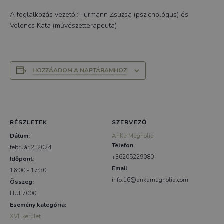
A foglalkozás vezetői: Furmann Zsuzsa (pszichológus) és
Voloncs Kata (művészetterapeuta)
HOZZÁADOM A NAPTÁRAMHOZ
RÉSZLETEK
SZERVEZŐ
Dátum:
AnKa Magnolia
Telefon
február 2, 2024
+36205229080
Időpont:
Email
16:00 - 17:30
info.16@ankamagnolia.com
Összeg:
HUF7000
Esemény kategória:
XVI. kerület