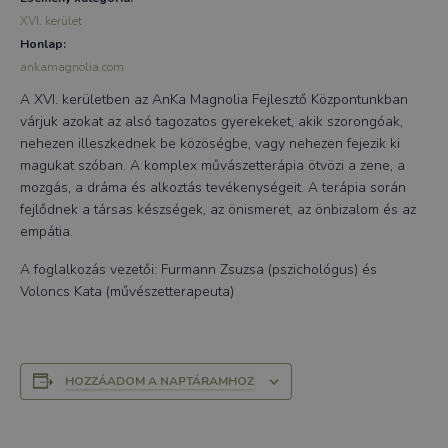
XVI. kerület
Honlap:
ankamagnolia.com
A XVI. kerületben az AnKa Magnolia Fejlesztő Központunkban
várjuk azokat az alsó tagozatos gyerekeket, akik szorongóak,
nehezen illeszkednek be közöségbe, vagy nehezen fejezik ki
magukat szóban. A komplex művászetterápia ötvözi a zene, a
mozgás, a dráma és alkoztás tevékenységeit. A terápia során
fejlődnek a társas készségek, az önismeret, az önbizalom és az
empátia.
A foglalkozás vezetői: Furmann Zsuzsa (pszichológus) és
Voloncs Kata (művészetterapeuta)
HOZZÁADOM A NAPTÁRAMHOZ