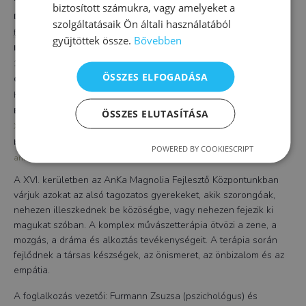
biztosított számukra, vagy amelyeket a
Dátum:
AnKa Magnolia
szolgáltatásaik Ön általi használatából
Telefon
február 2, 2024
gyűjtöttek össze.
Bővebben
+36205229080
Időpont:
Email
16:00 - 17:30
ÖSSZES ELFOGADÁSA
info.16@ankamagnolia.com
Összeg:
HUF7000
Esemény kategória:
ÖSSZES ELUTASÍTÁSA
XVI. kerület
Honlap:
POWERED BY COOKIESCRIPT
ankamagnolia.com
A XVI. kerületben az AnKa Magnolia Fejlesztő Központunkban
várjuk azokat az alsó tagozatos gyerekeket, akik szorongóak,
nehezen illeszkednek be közöségbe, vagy nehezen fejezik ki
magukat szóban. A komplex művászetterápia ötvözi a zene, a
mozgás, a dráma és alkoztás tevékenységeit. A terápia során
fejlődnek a társas készségek, az önismeret, az önbizalom és az
empátia.
A foglalkozás vezetői: Furmann Zsuzsa (pszichológus) és