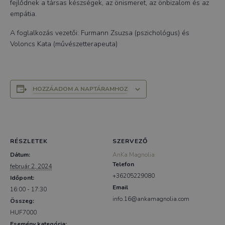
fejlődnek a társas készségek, az önismeret, az önbizalom és az
empátia.
A foglalkozás vezetői: Furmann Zsuzsa (pszichológus) és
Voloncs Kata (művészetterapeuta)
HOZZÁADOM A NAPTÁRAMHOZ
RÉSZLETEK
SZERVEZŐ
Dátum:
AnKa Magnolia
Telefon
február 2, 2024
+36205229080
Időpont:
Email
16:00 - 17:30
info.16@ankamagnolia.com
Összeg:
HUF7000
Esemény kategória: