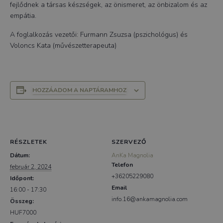
fejlődnek a társas készségek, az önismeret, az önbizalom és az
empátia.
A foglalkozás vezetői: Furmann Zsuzsa (pszichológus) és
Voloncs Kata (művészetterapeuta)
HOZZÁADOM A NAPTÁRAMHOZ
RÉSZLETEK
SZERVEZŐ
Dátum:
AnKa Magnolia
Telefon
február 2, 2024
+36205229080
Időpont:
Email
16:00 - 17:30
info.16@ankamagnolia.com
Összeg:
HUF7000