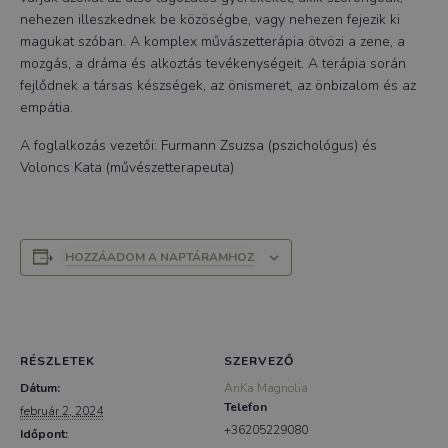
nehezen illeszkednek be közöségbe, vagy nehezen fejezik ki
magukat szóban. A komplex művászetterápia ötvözi a zene, a
mozgás, a dráma és alkoztás tevékenységeit. A terápia során
fejlődnek a társas készségek, az önismeret, az önbizalom és az
empátia.
A foglalkozás vezetői: Furmann Zsuzsa (pszichológus) és
Voloncs Kata (művészetterapeuta)
HOZZÁADOM A NAPTÁRAMHOZ
RÉSZLETEK
SZERVEZŐ
Dátum:
AnKa Magnolia
Telefon
február 2, 2024
+36205229080
Időpont: