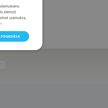
 elemzésére.
 és elemző
sított számukra,
n
 terápia
ELFOGADÁSA
T