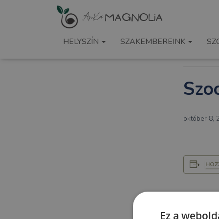
« Összes 
HELYSZÍN
SZAKEMBEREINK
SZ
Ez az esemé
Szoc
október 8,
HOZ
Ez a webolda