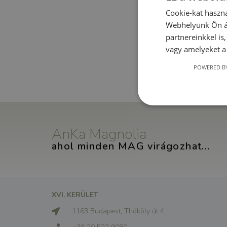
Cookie-kat haszná
Webhelyünk Ön ál
partnereinkkel is
vagy amelyeket a 
Ko
POWERED BY
AnKa Magnolia
ahol minden MAG virágozhat...
XVI. KERÜLET
1163 Budapest, Thököly út 4.