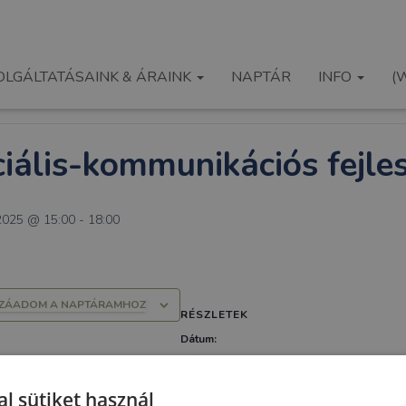
Események
OLGÁLTATÁSAINK & ÁRAINK
NAPTÁR
INFO
(
ny elmúlt.
iális-kommunikációs fejle
 2025 @ 15:00
-
18:00
ZÁADOM A NAPTÁRAMHOZ
RÉSZLETEK
Dátum:
október 8, 2025
Időpont:
l sütiket használ
15:00 - 18:00