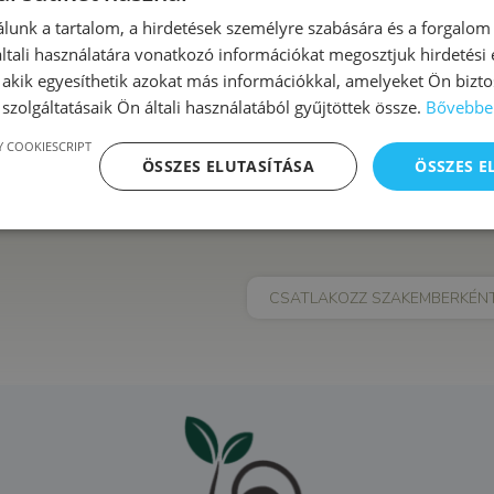
Esemény kategória:
lunk a tartalom, a hirdetések személyre szabására és a forgalom
XVI. kerület
tali használatára vonatkozó információkat megosztjuk hirdetési
, akik egyesíthetik azokat más információkkal, amelyeket Ön bizto
szolgáltatásaik Ön általi használatából gyűjtöttek össze.
Bővebbe
mplex korai fejlesztés
Alapozó mozgás
 COOKIESCRIPT
ÖSSZES ELUTASÍTÁSA
ÖSSZES 
CSATLAKOZZ SZAKEMBERKÉN