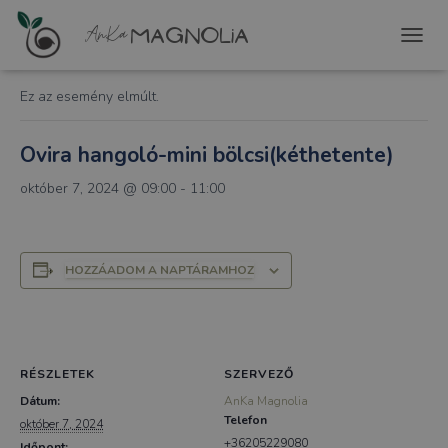
« Összes Események
T
O
G
Ez az esemény elmúlt.
G
L
E
Ovira hangoló-mini bölcsi(kéthetente)
N
A
október 7, 2024 @ 09:00
-
11:00
V
I
G
A
HOZZÁADOM A NAPTÁRAMHOZ
T
I
O
N
RÉSZLETEK
SZERVEZŐ
Dátum:
AnKa Magnolia
Telefon
október 7, 2024
+36205229080
Időpont: