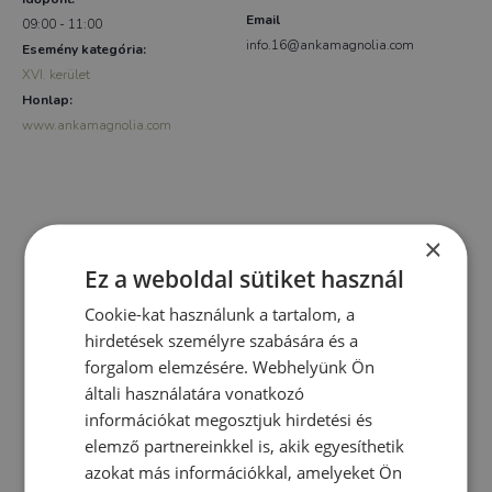
Email
09:00 - 11:00
info.16@ankamagnolia.com
Esemény kategória:
XVI. kerület
Honlap:
www.ankamagnolia.com
×
Ez a weboldal sütiket használ
Cookie-kat használunk a tartalom, a
hirdetések személyre szabására és a
forgalom elemzésére. Webhelyünk Ön
általi használatára vonatkozó
információkat megosztjuk hirdetési és
elemző partnereinkkel is, akik egyesíthetik
azokat más információkkal, amelyeket Ön