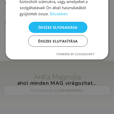
biztosított számukra, vagy amelyeket a
HELYSZÍN
szolgáltatásaik Ön általi használatából
AnKa Magnolia XVI.
gyűjtöttek össze.
Bővebben
Thököly út 4.
Budapest
,
1163
Magyarország
+ Google Térkép
ÖSSZES ELFOGADÁSA
Egész napos iskola-
Önismeretfejlesztés és szorongásoldás alsó
előkészítő
ÖSSZES ELUTASÍTÁSA
tagozatosoknak
POWERED BY COOKIESCRIPT
AnKa Magnolia
ahol minden MAG virágozhat...
CSATLAKOZZ SZAKEMBERKÉNT