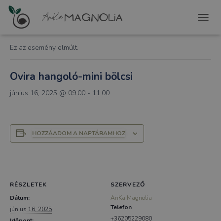
« Összes Események
T
O
G
Ez az esemény elmúlt.
G
L
E
Ovira hangoló-mini bölcsi
N
A
június 16, 2025 @ 09:00
-
11:00
V
I
G
A
HOZZÁADOM A NAPTÁRAMHOZ
T
I
O
N
RÉSZLETEK
SZERVEZŐ
Dátum:
AnKa Magnolia
Telefon
június 16, 2025
+36205229080
Időpont: