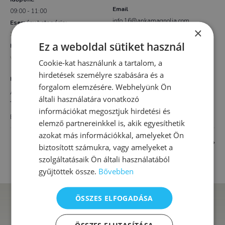
Email
09:00 - 11:00
info.16@ankamagnolia.com
Esemény kategória:
×
XVI. kerület
Ez a weboldal sütiket használ
Honlap:
www.ankamagnolia.com
Cookie-kat használunk a tartalom, a
hirdetések személyre szabására és a
HELYSZÍN
forgalom elemzésére. Webhelyünk Ön
AnKa Magnolia XVI.
általi használatára vonatkozó
Thököly út 4.
információkat megosztjuk hirdetési és
Budapest
,
1163
Magyarország
+ Google Térkép
elemző partnereinkkel is, akik egyesíthetik
azokat más információkkal, amelyeket Ön
Egész napos iskola-előkészítő
Pszichológiai tanácsadás
biztosított számukra, vagy amelyeket a
szolgáltatásaik Ön általi használatából
gyűjtöttek össze.
Bővebben
ÖSSZES ELFOGADÁSA
AnKa Magnolia
ÖSSZES ELUTASÍTÁSA