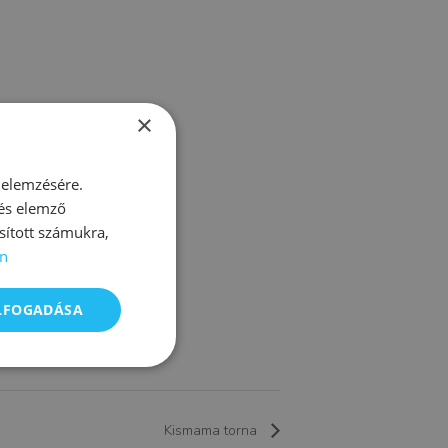
×
 elemzésére.
 és elemző
sított számukra,
n
ELFOGADÁSA
Kismama torna