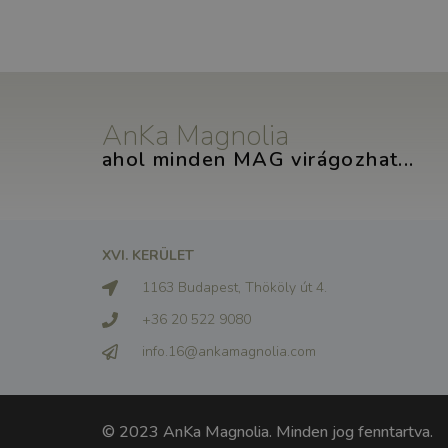
AnKa Magnolia
ahol minden MAG virágozhat...
XVI. KERÜLET
1163 Budapest, Thököly út 4.
+36 20 522 9080
info.16@ankamagnolia.com
© 2023 AnKa Magnolia. Minden jog fenntartva.