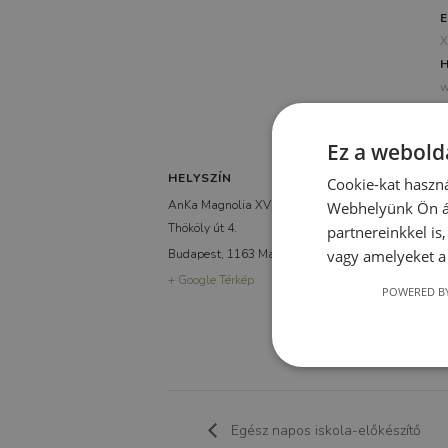
E
X
H
w
Ez a webolda
HELYSZÍN
Cookie-kat haszná
AnKa Magnolia XVI.
Webhelyünk Ön ál
Thököly út 4.
partnereinkkel is
Budapest
,
1163
Magyarország
vagy amelyeket a 
+ Google Térkép
POWERED BY
Egész napos iskola-előkészítő