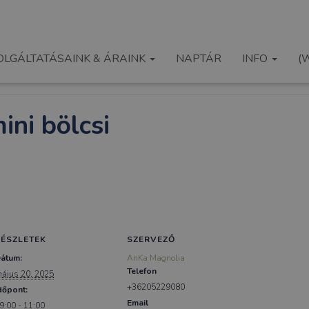
OLGÁLTATÁSAINK & ÁRAINK
NAPTÁR
INFO
(
ini bölcsi
RÉSZLETEK
SZERVEZŐ
átum:
AnKa Magnolia
Telefon
ájus 20, 2025
+36205229080
dőpont:
Email
9:00 - 11:00