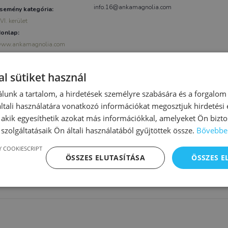
info.16@ankamagnolia.com
semény kategória:
VI. kerület
onlap:
ww.ankamagnolia.com
l sütiket használ
lunk a tartalom, a hirdetések személyre szabására és a forgalom
tali használatára vonatkozó információkat megosztjuk hirdetési
, akik egyesíthetik azokat más információkkal, amelyeket Ön bizto
szolgáltatásaik Ön általi használatából gyűjtöttek össze.
Bővebbe
 COOKIESCRIPT
ÖSSZES ELUTASÍTÁSA
ÖSSZES 