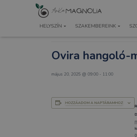
« Összes Események
HELYSZÍN
SZAKEMBEREINK
SZ
Ez az esemény elmúlt.
Ovira hangoló-m
május 20, 2025 @ 09:00
-
11:00
HOZZÁADOM A NAPTÁRAMHOZ
D
m
I
0