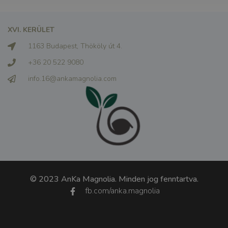
XVI. KERÜLET
1163 Budapest, Thököly út 4.
+36 20 522 9080
info.16@ankamagnolia.com
© 2023 AnKa Magnolia. Minden jog fenntartva.
fb.com/anka.magnolia