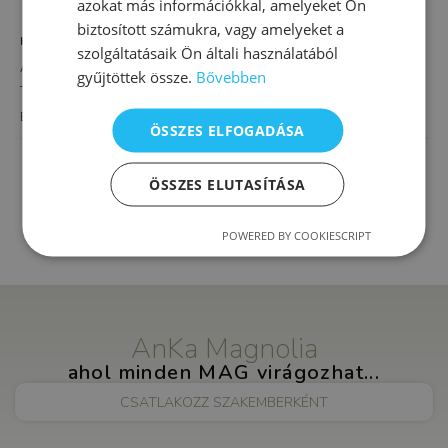
azokat más információkkal, amelyeket Ön
biztosított számukra, vagy amelyeket a
HELYSZÍN
szolgáltatásaik Ön általi használatából
AnKa Magnolia XVI.
gyűjtöttek össze.
Bővebben
Thököly út 4.
Budapest
,
1163
Magyarország
+ Google Térkép
ÖSSZES ELFOGADÁSA
Önismeretfejlesztés és szorongásoldás alsó
Bátor
ÖSSZES ELUTASÍTÁSA
tagozatosoknak
bocsok(Szorongásoldó
csoport)
POWERED BY COOKIESCRIPT
AnKa Magnolia
ahol minden MAG virágozhat...
CSATLAKOZZ SZAKEMBERKÉNT