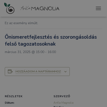
« Összes Események
T
O
G
Ez az esemény elmúlt.
G
L
E
Önismeretfejlesztés és szorongásoldás
N
felső tagozatosoknak
A
V
március 31, 2025 @ 15:00
-
16:00
I
G
A
T
I
HOZZÁADOM A NAPTÁRAMHOZ
O
N
RÉSZLETEK
SZERVEZŐ
Dátum:
AnKa Magnolia