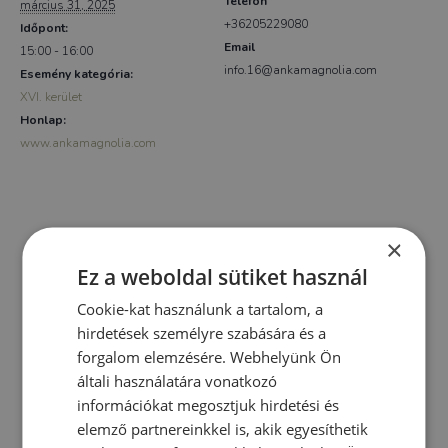
Telefon
március 31, 2025
+36205229080
Időpont:
Email
15:00 - 16:00
info.16@ankamagnolia.com
Esemény kategória:
XVI. kerület
Honlap:
www.ankamagnolia.com
×
Ez a weboldal sütiket használ
Cookie-kat használunk a tartalom, a
hirdetések személyre szabására és a
forgalom elemzésére. Webhelyünk Ön
általi használatára vonatkozó
információkat megosztjuk hirdetési és
elemző partnereinkkel is, akik egyesíthetik