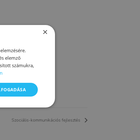
×
 elemzésére.
 és elemző
sított számukra,
n
ELFOGADÁSA
Szociális-kommunikációs fejlesztés