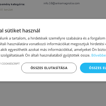
info.16@ankamagnolia.com
semény kategória:
VI. kerület
l sütiket használ
lunk a tartalom, a hirdetések személyre szabására és a forgalom
tali használatára vonatkozó információkat megosztjuk hirdetési
, akik egyesíthetik azokat más információkkal, amelyeket Ön bizto
szolgáltatásaik Ön általi használatából gyűjtöttek össze.
Bővebbe
 COOKIESCRIPT
ÖSSZES ELUTASÍTÁSA
ÖSSZES 