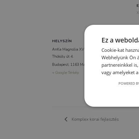
E
X
Ez a webolda
HELYSZÍN
AnKa Magnolia XVI.
Cookie-kat haszná
Thököly út 4.
Webhelyünk Ön ál
partnereinkkel is
Budapest
,
1163
Magyarország
vagy amelyeket a 
+ Google Térkép
POWERED BY
Komplex korai fejlesztés