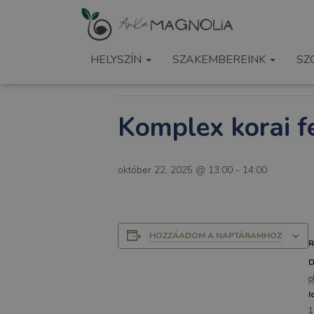
« Összes Események
HELYSZÍN
SZAKEMBEREINK
SZ
Ez az esemény elmúlt.
Komplex korai fe
október 22, 2025 @ 13:00
-
14:00
HOZZÁADOM A NAPTÁRAMHOZ
D
o
I
1