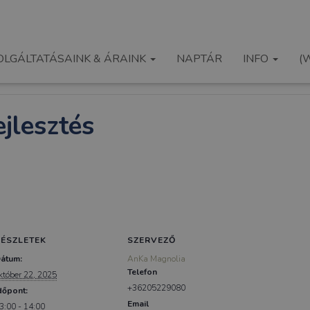
OLGÁLTATÁSAINK & ÁRAINK
NAPTÁR
INFO
(
jlesztés
RÉSZLETEK
SZERVEZŐ
átum:
AnKa Magnolia
Telefon
któber 22, 2025
+36205229080
dőpont:
Email
3:00 - 14:00