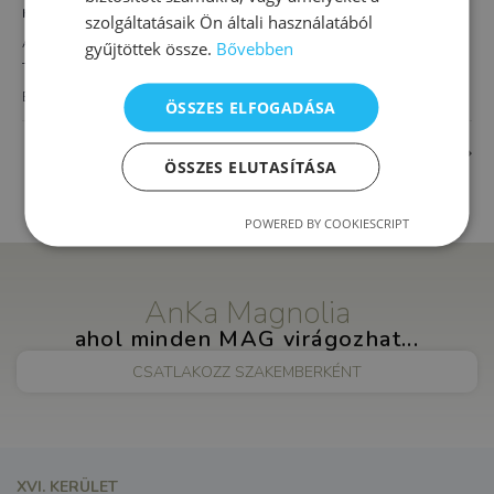
HELYSZÍN
szolgáltatásaik Ön általi használatából
AnKa Magnolia XVI.
gyűjtöttek össze.
Bővebben
Thököly út 4.
Budapest
,
1163
Magyarország
+ Google Térkép
ÖSSZES ELFOGADÁSA
Bátor bocsok(Szorongásoldó csoport)
Csoportos TSMT torna
ÖSSZES ELUTASÍTÁSA
POWERED BY COOKIESCRIPT
AnKa Magnolia
ahol minden MAG virágozhat...
CSATLAKOZZ SZAKEMBERKÉNT
XVI. KERÜLET