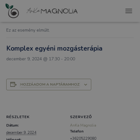
« Összes Események
T
O
G
Ez az esemény elmúlt.
G
L
E
Komplex egyéni mozgásterápia
N
A
december 9, 2024 @ 17:30
-
20:00
V
I
G
A
HOZZÁADOM A NAPTÁRAMHOZ
T
I
O
N
RÉSZLETEK
SZERVEZŐ
Dátum:
AnKa Magnolia
Telefon
december 9, 2024
+36205229080
Időpont: