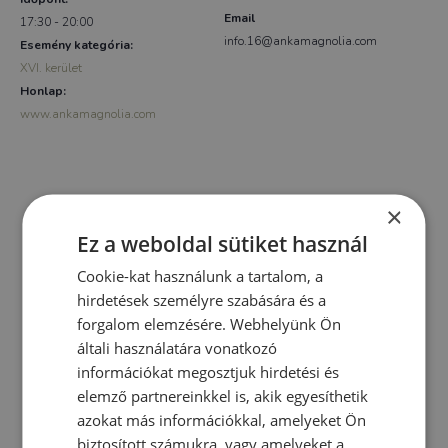
Email
17:30 - 20:00
info.16@ankamagnolia.com
Esemény kategória:
XVI. kerület
Honlap:
www.ankamagnolia.com
×
Ez a weboldal sütiket használ
Cookie-kat használunk a tartalom, a
hirdetések személyre szabására és a
forgalom elemzésére. Webhelyünk Ön
általi használatára vonatkozó
információkat megosztjuk hirdetési és
elemző partnereinkkel is, akik egyesíthetik
azokat más információkkal, amelyeket Ön
biztosított számukra, vagy amelyeket a