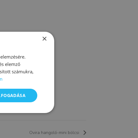
×
 elemzésére.
 és elemző
sított számukra,
n
ELFOGADÁSA
Ovira hangoló-mini bölcsi