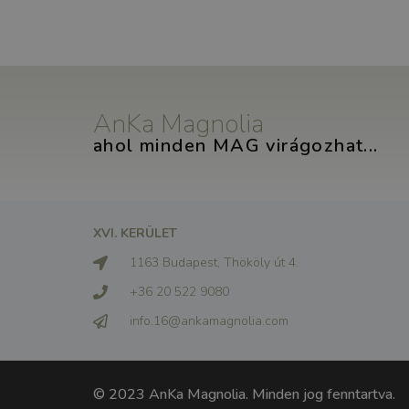
AnKa Magnolia
ahol minden MAG virágozhat...
XVI. KERÜLET
1163 Budapest, Thököly út 4.
+36 20 522 9080
info.16@ankamagnolia.com
© 2023 AnKa Magnolia. Minden jog fenntartva.