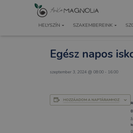
« Összes Események
HELYSZÍN
SZAKEMBEREINK
SZ
Ez az esemény elmúlt.
Egész napos isk
szeptember 3, 2024 @ 08:00
-
16:00
HOZZÁADOM A NAPTÁRAMHOZ
D
s
I
0