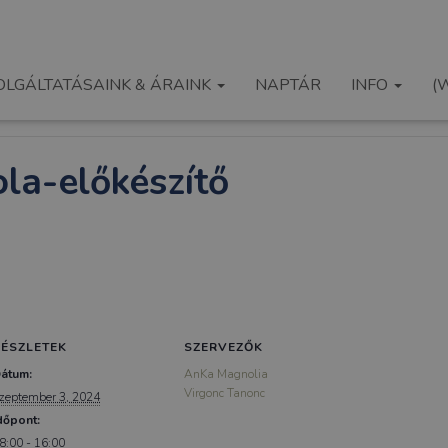
OLGÁLTATÁSAINK & ÁRAINK
NAPTÁR
INFO
(
ola-előkészítő
RÉSZLETEK
SZERVEZŐK
átum:
AnKa Magnolia
Virgonc Tanonc
zeptember 3, 2024
dőpont:
8:00 - 16:00