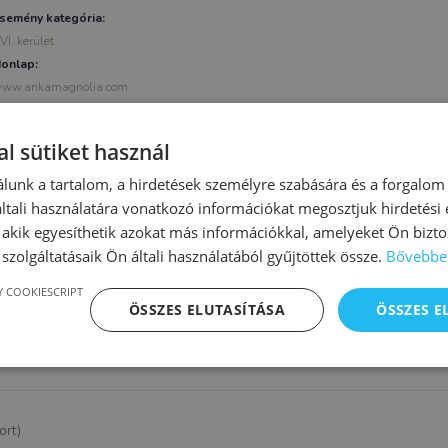
semény kategória:
VI. kerület
onlap:
ww.ankamagnolia.com
l sütiket használ
lunk a tartalom, a hirdetések személyre szabására és a forgalom
tali használatára vonatkozó információkat megosztjuk hirdetési
, akik egyesíthetik azokat más információkkal, amelyeket Ön bizto
szolgáltatásaik Ön általi használatából gyűjtöttek össze.
Bővebbe
 COOKIESCRIPT
ÖSSZES ELUTASÍTÁSA
ÖSSZES 
ort)