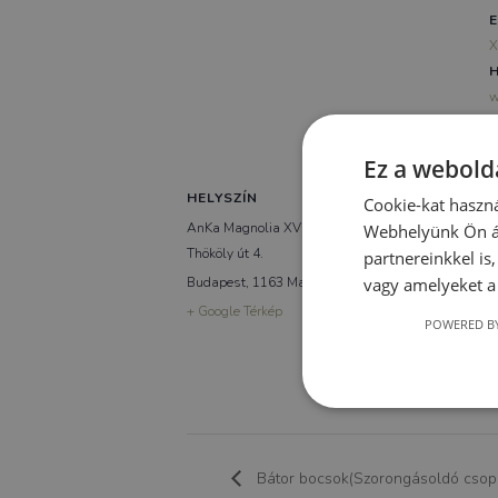
E
X
H
w
Ez a webolda
HELYSZÍN
Cookie-kat haszná
AnKa Magnolia XVI.
Webhelyünk Ön ál
Thököly út 4.
partnereinkkel is
Budapest
,
1163
Magyarország
vagy amelyeket a 
+ Google Térkép
POWERED BY
Bátor bocsok(Szorongásoldó csop