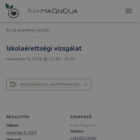
« Összes Események
T
O
G
Ez az esemény elmúlt.
G
L
E
Iskolaérettségi vizsgálat
N
A
november 6, 2024 @ 13:30
-
15:30
V
I
G
A
HOZZÁADOM A NAPTÁRAMHOZ
T
I
O
N
RÉSZLETEK
SZERVEZŐ
Dátum:
AnKa Magnolia
Telefon
november 6, 2024
+36205229080
Időpont: