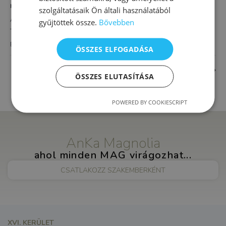
HELYSZÍN
szolgáltatásaik Ön általi használatából
AnKa Magnolia XVI.
gyűjtöttek össze.
Bővebben
Thököly út 4.
Budapest
,
1163
Magyarország
+ Google Térkép
ÖSSZES ELFOGADÁSA
Gerinctorna
Felnőtt klinikai és mentálhigiéniai szakpszichológia
ÖSSZES ELUTASÍTÁSA
POWERED BY COOKIESCRIPT
AnKa Magnolia
ahol minden MAG virágozhat...
CSATLAKOZZ SZAKEMBERKÉNT
XVI. KERÜLET