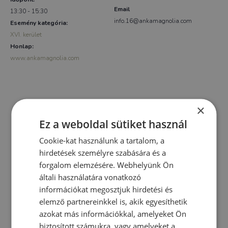
Email
13:30 - 15:30
info.16@ankamagnolia.com
Esemény kategória:
XVI. kerület
Honlap:
www.ankamagnolia.com
×
Ez a weboldal sütiket használ
Cookie-kat használunk a tartalom, a
hirdetések személyre szabására és a
forgalom elemzésére. Webhelyünk Ön
általi használatára vonatkozó
információkat megosztjuk hirdetési és
elemző partnereinkkel is, akik egyesíthetik
azokat más információkkal, amelyeket Ön
biztosított számukra, vagy amelyeket a