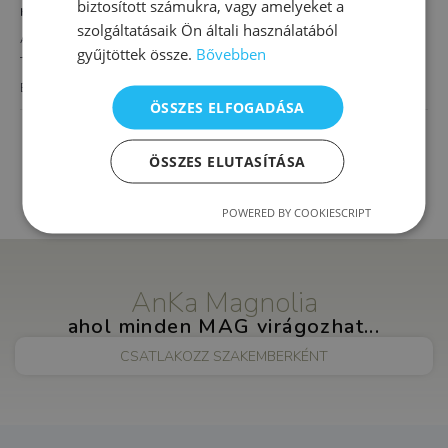
biztosított számukra, vagy amelyeket a
HELYSZÍN
szolgáltatásaik Ön általi használatából
AnKa Magnolia XVI.
gyűjtöttek össze.
Bővebben
Thököly út 4.
Budapest
,
1163
Magyarország
+ Google Térkép
ÖSSZES ELFOGADÁSA
Tanulásmódszertan
Integrál pszichológiai, önismereti tanácsadás
ÖSSZES ELUTASÍTÁSA
POWERED BY COOKIESCRIPT
AnKa Magnolia
ahol minden MAG virágozhat...
CSATLAKOZZ SZAKEMBERKÉNT