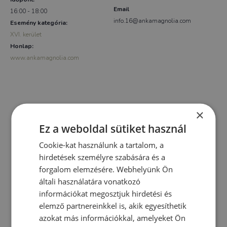
Email
16:00 - 18:00
info.16@ankamagnolia.com
Esemény kategória:
XVI. kerület
Honlap:
www.ankamagnolia.com
×
Ez a weboldal sütiket használ
Cookie-kat használunk a tartalom, a
hirdetések személyre szabására és a
forgalom elemzésére. Webhelyünk Ön
általi használatára vonatkozó
információkat megosztjuk hirdetési és
elemző partnereinkkel is, akik egyesíthetik
azokat más információkkal, amelyeket Ön