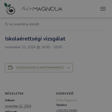
« Összes Események
T
O
G
Ez az esemény elmúlt.
G
L
E
Iskolaérettségi vizsgálat
N
A
november 22, 2024 @ 16:00
-
18:00
V
I
G
A
HOZZÁADOM A NAPTÁRAMHOZ
T
I
O
N
RÉSZLETEK
SZERVEZŐ
Dátum:
AnKa Magnolia
Telefon
november 22, 2024
+36205229080
Időpont: