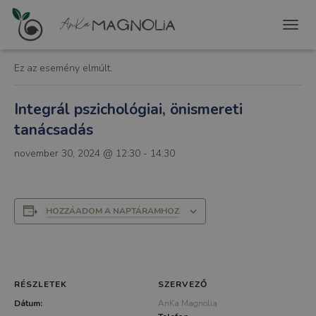
« Összes Események
T
O
G
Ez az esemény elmúlt.
G
L
E
Integrál pszichológiai, önismereti
N
tanácsadás
A
V
november 30, 2024 @ 12:30
-
14:30
I
G
A
T
I
HOZZÁADOM A NAPTÁRAMHOZ
O
N
RÉSZLETEK
SZERVEZŐ
Dátum:
AnKa Magnolia