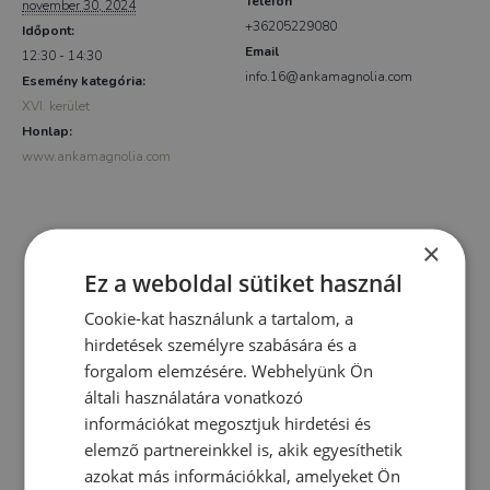
Telefon
november 30, 2024
+36205229080
Időpont:
Email
12:30 - 14:30
info.16@ankamagnolia.com
Esemény kategória:
XVI. kerület
Honlap:
www.ankamagnolia.com
×
Ez a weboldal sütiket használ
Cookie-kat használunk a tartalom, a
hirdetések személyre szabására és a
forgalom elemzésére. Webhelyünk Ön
általi használatára vonatkozó
információkat megosztjuk hirdetési és
elemző partnereinkkel is, akik egyesíthetik
azokat más információkkal, amelyeket Ön