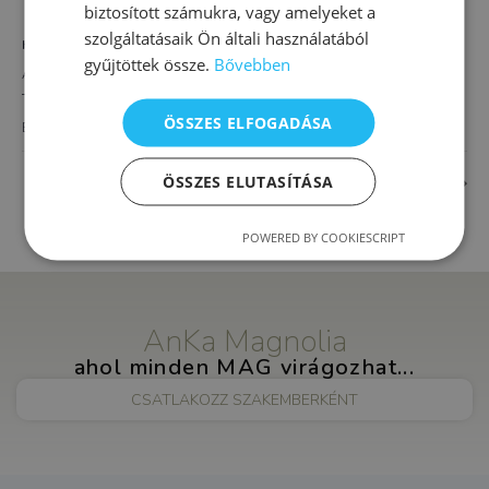
biztosított számukra, vagy amelyeket a
szolgáltatásaik Ön általi használatából
HELYSZÍN
gyűjtöttek össze.
Bővebben
AnKa Magnolia XVI.
Thököly út 4.
ÖSSZES ELFOGADÁSA
Budapest
,
1163
Magyarország
+ Google Térkép
ÖSSZES ELUTASÍTÁSA
Homloklebeny terápia
Egész napos iskola-előkészítő
POWERED BY COOKIESCRIPT
AnKa Magnolia
ahol minden MAG virágozhat...
CSATLAKOZZ SZAKEMBERKÉNT