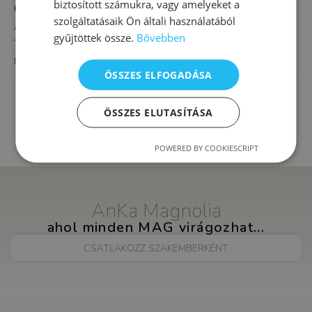
biztosított számukra, vagy amelyeket a
HELYSZÍN
szolgáltatásaik Ön általi használatából
AnKa Magnolia XVI.
gyűjtöttek össze.
Bővebben
Thököly út 4.
Budapest
,
1163
Magyarország
+ Google Térkép
ÖSSZES ELFOGADÁSA
Felnőtt klinikai és mentálhigiéniai
Iskolaérettségi
szakpszichológia
ÖSSZES ELUTASÍTÁSA
vizsgálat
POWERED BY COOKIESCRIPT
AnKa Magnolia
ahol minden MAG virágozhat...
CSATLAKOZZ SZAKEMBERKÉNT