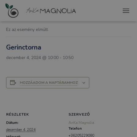
« Összes Események
T
O
G
Ez az esemény elmúlt.
G
L
E
Gerinctorna
N
A
december 4, 2024 @ 10:00
-
10:50
V
I
G
A
HOZZÁADOM A NAPTÁRAMHOZ
T
I
O
N
RÉSZLETEK
SZERVEZŐ
Dátum:
AnKa Magnolia
Telefon
december 4, 2024
+36205229080
Időpont: