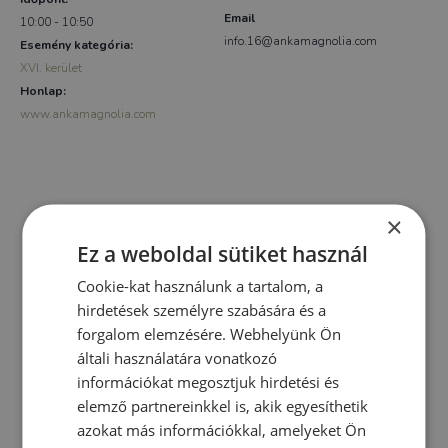
Email
10:00 - 10:50
info.16@ankamagnolia.com
Esemény kategória:
XVI. kerület
Honlap:
www.ankamagnolia.com
×
Ez a weboldal sütiket használ
Cookie-kat használunk a tartalom, a
hirdetések személyre szabására és a
forgalom elemzésére. Webhelyünk Ön
általi használatára vonatkozó
információkat megosztjuk hirdetési és
elemző partnereinkkel is, akik egyesíthetik
azokat más információkkal, amelyeket Ön