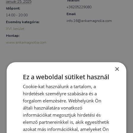
Telefon
január 15, 2025
+36205229080
Időpont:
Email
14:00 - 20:00
info.16@ankamagnolia.com
Esemény kategória:
XVI. kerület
Honlap:
www.ankamagnolia.com
×
Ez a weboldal sütiket használ
Cookie-kat használunk a tartalom, a
hirdetések személyre szabására és a
forgalom elemzésére. Webhelyünk Ön
általi használatára vonatkozó
információkat megosztjuk hirdetési és
elemző partnereinkkel is, akik egyesíthetik
azokat más információkkal, amelyeket Ön