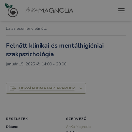
« Összes Események
T
O
G
Ez az esemény elmúlt.
G
L
E
Felnőtt klinikai és mentálhigiéniai
N
szakpszichológia
A
V
január 15, 2025 @ 14:00
-
20:00
I
G
A
T
I
HOZZÁADOM A NAPTÁRAMHOZ
O
N
RÉSZLETEK
SZERVEZŐ
Dátum:
AnKa Magnolia