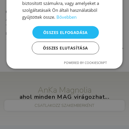
biztosított számukra, vagy amelyeket a
szolgáltatásaik Ön általi használatából
HELYSZÍN
gyűjtöttek össze.
Bővebben
AnKa Magnolia XVI.
Thököly út 4.
ÖSSZES ELFOGADÁSA
Budapest
,
1163
Magyarország
+ Google Térkép
ÖSSZES ELUTASÍTÁSA
Gerinctorna
Alapozó fejlesztés óvodásoknak
POWERED BY COOKIESCRIPT
AnKa Magnolia
ahol minden MAG virágozhat...
CSATLAKOZZ SZAKEMBERKÉNT