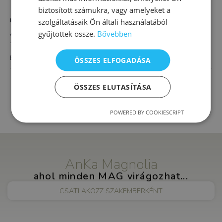
biztosított számukra, vagy amelyeket a
HELYSZÍN
szolgáltatásaik Ön általi használatából
gyűjtöttek össze.
Bővebben
AnKa Magnolia XVI.
Thököly út 4.
Budapest
,
1163
Magyarország
+ Google Térkép
ÖSSZES ELFOGADÁSA
Iskolaérettségi vizsgálat
Integrál pszichológiai, önismereti
ÖSSZES ELUTASÍTÁSA
tanácsadás
POWERED BY COOKIESCRIPT
AnKa Magnolia
ahol minden MAG virágozhat...
CSATLAKOZZ SZAKEMBERKÉNT