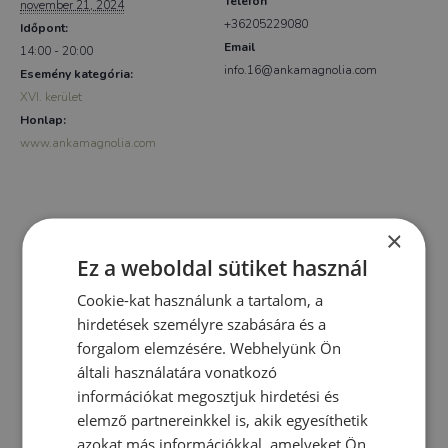
Telefon
november 21, 2024
+36205229080
Időpont:
Email
14:00 - 20:00
info.16@ankamagnolia.com
Esemény kategória:
XVI. kerület
Honlap:
www.ankamagnolia.com
×
Ez a weboldal sütiket használ
Cookie-kat használunk a tartalom, a
hirdetések személyre szabására és a
forgalom elemzésére. Webhelyünk Ön
általi használatára vonatkozó
információkat megosztjuk hirdetési és
elemző partnereinkkel is, akik egyesíthetik
azokat más információkkal, amelyeket Ön