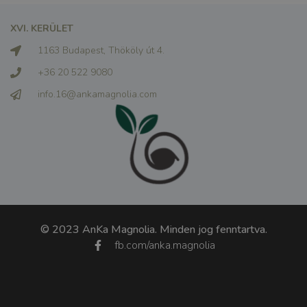
XVI. KERÜLET
1163 Budapest, Thököly út 4.
+36 20 522 9080
info.16@ankamagnolia.com
© 2023 AnKa Magnolia. Minden jog fenntartva.
fb.com/anka.magnolia