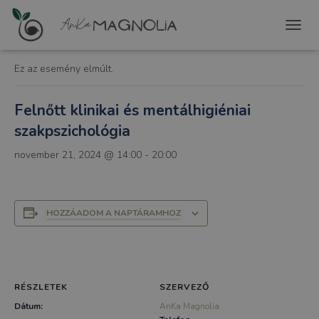
« Összes Események
T
O
G
Ez az esemény elmúlt.
G
L
E
Felnőtt klinikai és mentálhigiéniai
N
szakpszichológia
A
V
november 21, 2024 @ 14:00
-
20:00
I
G
A
T
I
HOZZÁADOM A NAPTÁRAMHOZ
O
N
RÉSZLETEK
SZERVEZŐ
Dátum:
AnKa Magnolia