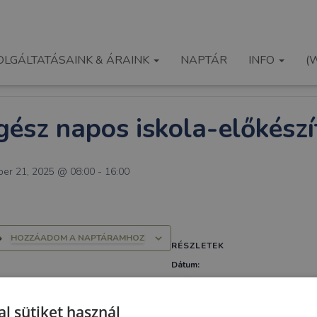
sszes Események
OLGÁLTATÁSAINK & ÁRAINK
NAPTÁR
INFO
(
z esemény elmúlt.
gész napos iskola-előkészí
ber 21, 2025 @ 08:00
-
16:00
HOZZÁADOM A NAPTÁRAMHOZ
RÉSZLETEK
Dátum:
október 21, 2025
Időpont:
l sütiket használ
08:00 - 16:00