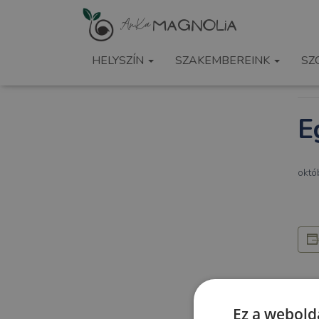
« Ö
HELYSZÍN
SZAKEMBEREINK
SZ
Ez a
E
októ
Ez a webolda