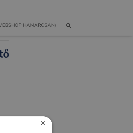
WEBSHOP HAMAROSAN)
tő
×