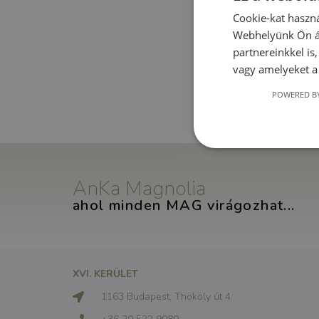
Cookie-kat haszná
Webhelyünk Ön ál
partnereinkkel is
vagy amelyeket a 
POWERED BY
AnKa Magnolia
ahol minden MAG virágozhat...
XVI. KERÜLET
1163 Budapest, Thököly út 4.