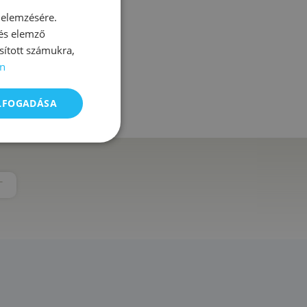
 elemzésére.
 és elemző
sított számukra,
n
na
ELFOGADÁSA
T