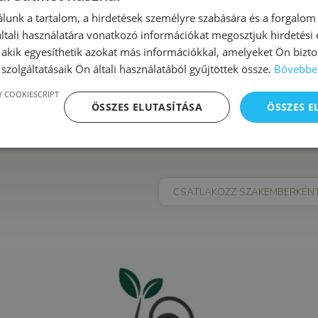
Esemény kategória:
lunk a tartalom, a hirdetések személyre szabására és a forgalom
XVI. kerület
tali használatára vonatkozó információkat megosztjuk hirdetési
, akik egyesíthetik azokat más információkkal, amelyeket Ön bizto
szolgáltatásaik Ön általi használatából gyűjtöttek össze.
Bővebbe
Bátor bocsok(Szorongásoldó csoport)
Kismama csoportos tor
 COOKIESCRIPT
ÖSSZES ELUTASÍTÁSA
ÖSSZES 
CSATLAKOZZ SZAKEMBERKÉN