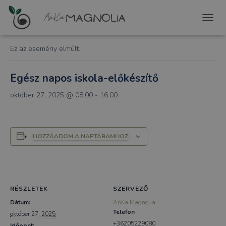
« Összes Események
T
O
G
Ez az esemény elmúlt.
G
L
E
Egész napos iskola-előkészítő
N
A
október 27, 2025 @ 08:00
-
16:00
V
I
G
A
HOZZÁADOM A NAPTÁRAMHOZ
T
I
O
N
RÉSZLETEK
SZERVEZŐ
Dátum:
AnKa Magnolia
Telefon
október 27, 2025
+36205229080
Időpont: