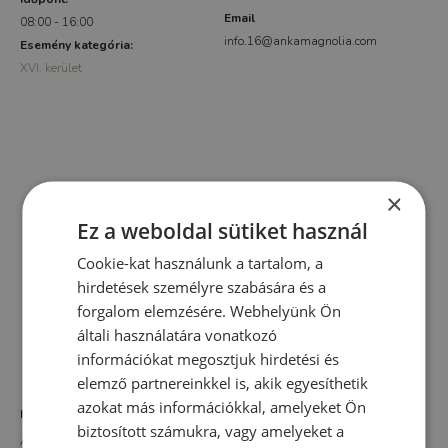
Email
08:00 - 16:00
info.16@ankamagnolia.com
Esemény kategória:
XVI. kerület
×
Ez a weboldal sütiket használ
Cookie-kat használunk a tartalom, a
hirdetések személyre szabására és a
forgalom elemzésére. Webhelyünk Ön
általi használatára vonatkozó
információkat megosztjuk hirdetési és
elemző partnereinkkel is, akik egyesíthetik
azokat más információkkal, amelyeket Ön
HELYSZÍN
biztosított számukra, vagy amelyeket a
AnKa Magnolia XVI.