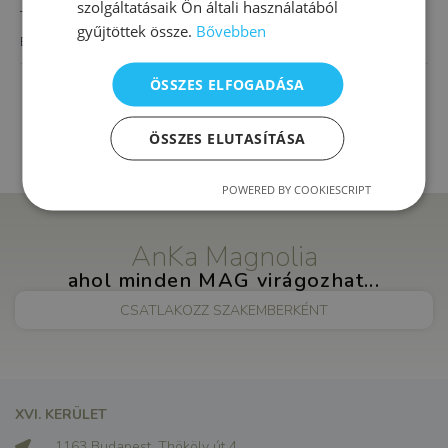
szolgáltatásaik Ön általi használatából
Thököly út 4.
gyűjtöttek össze.
Bővebben
Budapest
,
1163
Magyarország
+ Google Térkép
ÖSSZES ELFOGADÁSA
Pszichodráma és komplex művészeti
Pszichológiai tanácsadás
terápia
ÖSSZES ELUTASÍTÁSA
POWERED BY COOKIESCRIPT
AnKa Magnolia
ahol minden MAG virágozhat...
CSATLAKOZZ SZAKEMBERKÉNT
XVI. KERÜLET
1163 Budapest, Thököly út 4.