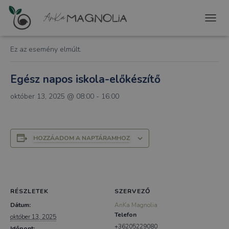
« Összes Események
T
O
G
Ez az esemény elmúlt.
G
L
E
Egész napos iskola-előkészítő
N
A
október 13, 2025 @ 08:00
-
16:00
V
I
G
A
HOZZÁADOM A NAPTÁRAMHOZ
T
I
O
N
RÉSZLETEK
SZERVEZŐ
Dátum:
AnKa Magnolia
Telefon
október 13, 2025
+36205229080
Időpont: