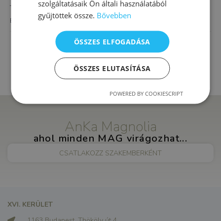
szolgáltatásaik Ön általi használatából
Thököly út 4.
gyűjtöttek össze.
Bővebben
Budapest
,
1163
Magyarország
+ Google Térkép
ÖSSZES ELFOGADÁSA
Pszichodráma és komplex művészeti
Pszichológiai tanácsadás
terápia
ÖSSZES ELUTASÍTÁSA
POWERED BY COOKIESCRIPT
AnKa Magnolia
ahol minden MAG virágozhat...
CSATLAKOZZ SZAKEMBERKÉNT
XVI. KERÜLET
1163 Budapest, Thököly út 4.