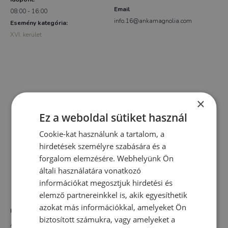
Email
08:00 - 16:00
info.16@ankamagnolia.com
Esemény kategória:
XVI. kerület
×
Ez a weboldal sütiket használ
Cookie-kat használunk a tartalom, a
hirdetések személyre szabására és a
forgalom elemzésére. Webhelyünk Ön
általi használatára vonatkozó
információkat megosztjuk hirdetési és
elemző partnereinkkel is, akik egyesíthetik
azokat más információkkal, amelyeket Ön
HELYSZÍN
biztosított számukra, vagy amelyeket a
AnKa Magnolia XVI.