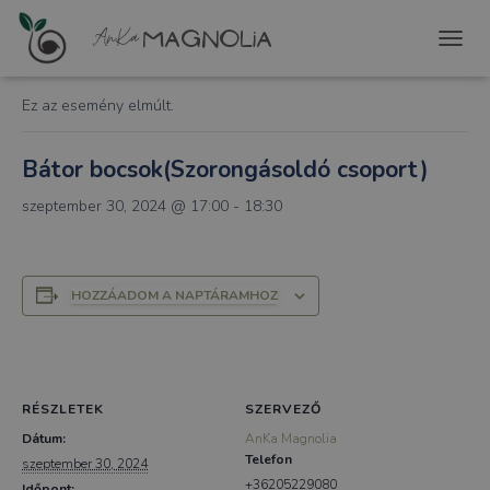
« Összes Események
T
O
G
Ez az esemény elmúlt.
G
L
E
Bátor bocsok(Szorongásoldó csoport)
N
A
szeptember 30, 2024 @ 17:00
-
18:30
V
I
G
A
HOZZÁADOM A NAPTÁRAMHOZ
T
I
O
N
RÉSZLETEK
SZERVEZŐ
Dátum:
AnKa Magnolia
Telefon
szeptember 30, 2024
+36205229080
Időpont: