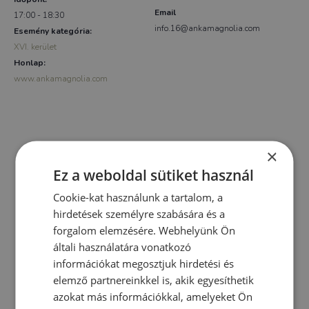
Email
17:00 - 18:30
info.16@ankamagnolia.com
Esemény kategória:
XVI. kerület
Honlap:
www.ankamagnolia.com
×
Ez a weboldal sütiket használ
Cookie-kat használunk a tartalom, a
hirdetések személyre szabására és a
forgalom elemzésére. Webhelyünk Ön
általi használatára vonatkozó
információkat megosztjuk hirdetési és
elemző partnereinkkel is, akik egyesíthetik
azokat más információkkal, amelyeket Ön