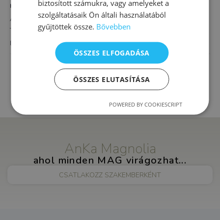
biztosított számukra, vagy amelyeket a
HELYSZÍN
szolgáltatásaik Ön általi használatából
AnKa Magnolia XVI.
gyűjtöttek össze.
Bővebben
Thököly út 4.
Budapest
,
1163
Magyarország
+ Google Térkép
ÖSSZES ELFOGADÁSA
Önismeretfejlesztés és szorongásoldás felső
Komplex egyéni
tagozatosoknak
ÖSSZES ELUTASÍTÁSA
mozgásterápia
POWERED BY COOKIESCRIPT
AnKa Magnolia
ahol minden MAG virágozhat...
CSATLAKOZZ SZAKEMBERKÉNT