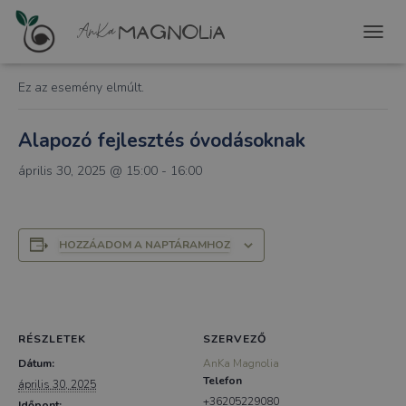
« Összes Események
T
O
G
Ez az esemény elmúlt.
G
L
E
Alapozó fejlesztés óvodásoknak
N
A
április 30, 2025 @ 15:00
-
16:00
V
I
G
A
HOZZÁADOM A NAPTÁRAMHOZ
T
I
O
N
RÉSZLETEK
SZERVEZŐ
Dátum:
AnKa Magnolia
Telefon
április 30, 2025
+36205229080
Időpont: