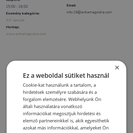
Email
15:00 - 16:00
info.16@ankamagnolia.com
Esemény kategória:
XVI. kerület
Honlap:
www.ankamagnolia.com
×
Ez a weboldal sütiket használ
Cookie-kat használunk a tartalom, a
hirdetések személyre szabására és a
forgalom elemzésére. Webhelyünk Ön
általi használatára vonatkozó
információkat megosztjuk hirdetési és
elemző partnereinkkel is, akik egyesíthetik
azokat más információkkal, amelyeket Ön