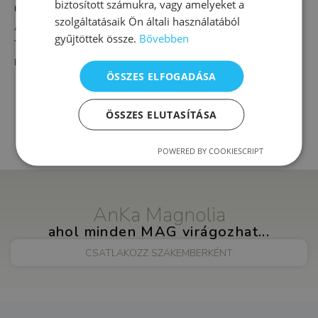
biztosított számukra, vagy amelyeket a
HELYSZÍN
szolgáltatásaik Ön általi használatából
AnKa Magnolia XVI.
gyűjtöttek össze.
Bővebben
Thököly út 4.
Budapest
,
1163
Magyarország
+ Google Térkép
ÖSSZES ELFOGADÁSA
Felnőtt klinikai és mentálhigiéniai
Alapozó fejlesztés
szakpszichológia
ÖSSZES ELUTASÍTÁSA
iskolásoknak
POWERED BY COOKIESCRIPT
AnKa Magnolia
ahol minden MAG virágozhat...
CSATLAKOZZ SZAKEMBERKÉNT