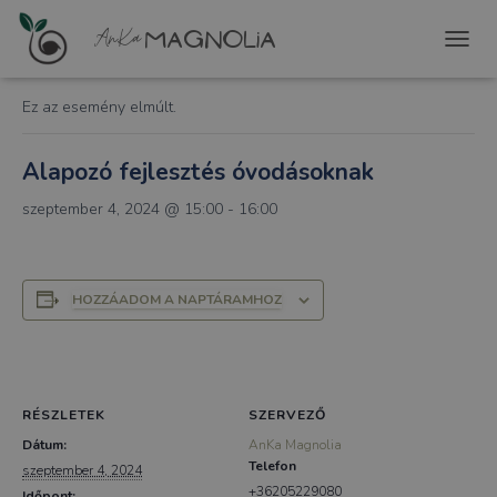
« Összes Események
T
O
G
Ez az esemény elmúlt.
G
L
E
Alapozó fejlesztés óvodásoknak
N
A
szeptember 4, 2024 @ 15:00
-
16:00
V
I
G
A
HOZZÁADOM A NAPTÁRAMHOZ
T
I
O
N
RÉSZLETEK
SZERVEZŐ
Dátum:
AnKa Magnolia
Telefon
szeptember 4, 2024
+36205229080
Időpont: