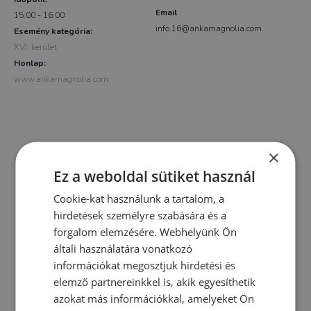
Email
15:00 - 16:00
info.16@ankamagnolia.com
Esemény kategória:
XVI. kerület
Honlap:
www.ankamagnolia.com
×
Ez a weboldal sütiket használ
Cookie-kat használunk a tartalom, a
hirdetések személyre szabására és a
forgalom elemzésére. Webhelyünk Ön
általi használatára vonatkozó
információkat megosztjuk hirdetési és
elemző partnereinkkel is, akik egyesíthetik
azokat más információkkal, amelyeket Ön