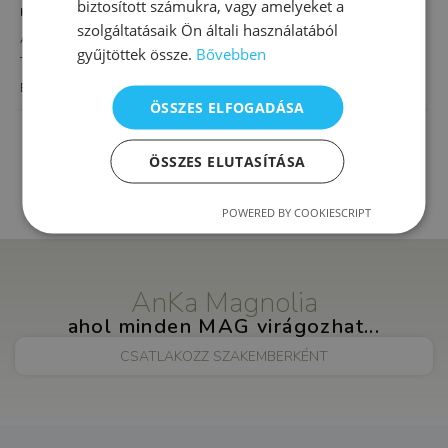
biztosított számukra, vagy amelyeket a
HELYSZÍN
szolgáltatásaik Ön általi használatából
AnKa Magnolia XVI.
gyűjtöttek össze.
Bővebben
Thököly út 4.
Budapest
,
1163
Magyarország
+ Google Térkép
ÖSSZES ELFOGADÁSA
Komplex délutáni napközi
Alapozó fejlesztés iskolásoknak
foglalkozás
ÖSSZES ELUTASÍTÁSA
POWERED BY COOKIESCRIPT
AnKa Magnolia
ahol minden MAG virágozhat...
CSATLAKOZZ SZAKEMBERKÉNT