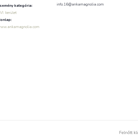
info.16@ankamagnolia.com
semény kategória:
VI. kerület
onlap:
ww.ankamagnolia.com
Felnőtt k