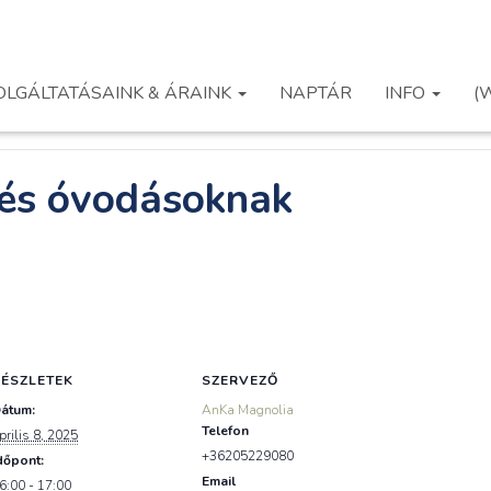
OLGÁLTATÁSAINK & ÁRAINK
NAPTÁR
INFO
(
tés óvodásoknak
RÉSZLETEK
SZERVEZŐ
átum:
AnKa Magnolia
Telefon
prilis 8, 2025
+36205229080
dőpont:
Email
6:00 - 17:00