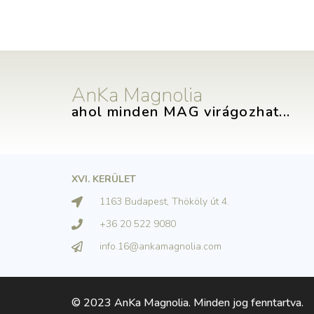
AnKa Magnolia
ahol minden MAG virágozhat...
XVI. KERÜLET
1163 Budapest, Thököly út 4.
+36 20 522 9080
info.16@ankamagnolia.com
© 2023 AnKa Magnolia. Minden jog fenntartva.