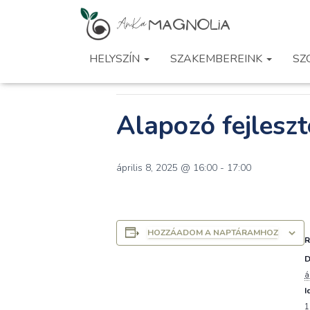
« Összes Események
HELYSZÍN
SZAKEMBEREINK
SZ
Ez az esemény elmúlt.
Alapozó fejlesz
április 8, 2025 @ 16:00
-
17:00
HOZZÁADOM A NAPTÁRAMHOZ
D
á
I
1