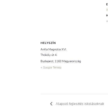
E
X
H
w
HELYSZÍN
AnKa Magnolia XVI.
Thököly út 4.
Budapest
,
1163
Magyarország
+ Google Térkép
Alapozó fejlesztés iskolásoknak