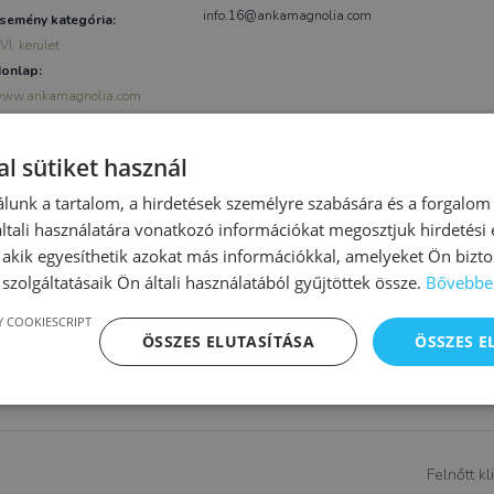
info.16@ankamagnolia.com
semény kategória:
VI. kerület
onlap:
ww.ankamagnolia.com
l sütiket használ
lunk a tartalom, a hirdetések személyre szabására és a forgalom
tali használatára vonatkozó információkat megosztjuk hirdetési
, akik egyesíthetik azokat más információkkal, amelyeket Ön bizto
szolgáltatásaik Ön általi használatából gyűjtöttek össze.
Bővebbe
 COOKIESCRIPT
ÖSSZES ELUTASÍTÁSA
ÖSSZES 
Felnőtt k