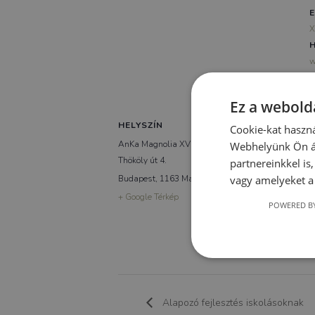
E
X
H
w
Ez a webolda
HELYSZÍN
Cookie-kat haszná
AnKa Magnolia XVI.
Webhelyünk Ön ál
Thököly út 4.
partnereinkkel is
Budapest
,
1163
Magyarország
vagy amelyeket a 
+ Google Térkép
POWERED BY
Alapozó fejlesztés iskolásoknak