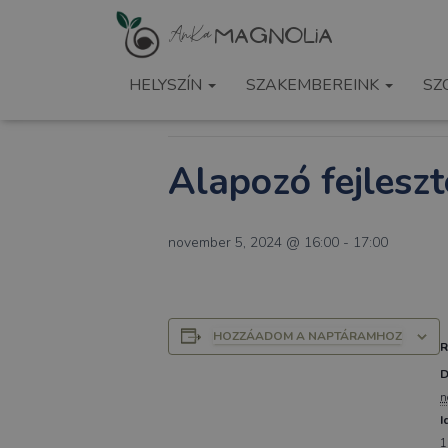
« Összes Események
HELYSZÍN
SZAKEMBEREINK
SZ
Ez az esemény elmúlt.
Alapozó fejlesz
november 5, 2024 @ 16:00
-
17:00
HOZZÁADOM A NAPTÁRAMHOZ
D
n
I
1