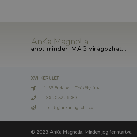
AnKa Magnolia
ahol minden MAG virágozhat...
XVI. KERÜLET
1163 Budapest, Thököly út 4.
+36 20 522 9080
info.16@ankamagnolia.com
© 2023 AnKa Magnolia. Minden jog fenntartva.