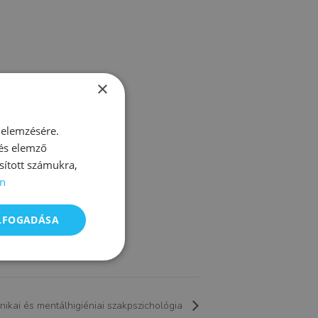
×
 elemzésére.
 és elemző
sított számukra,
n
ELFOGADÁSA
linikai és mentálhigiéniai szakpszichológia