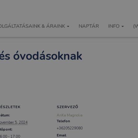
OLGÁLTATÁSAINK & ÁRAINK
NAPTÁR
INFO
(
tés óvodásoknak
RÉSZLETEK
SZERVEZŐ
átum:
AnKa Magnolia
Telefon
ovember 5, 2024
+36205229080
dőpont:
Email
6:00 - 17:00