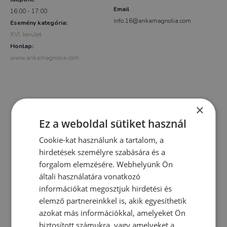
Email
16:00 - 17:00
info.16@ankamagnolia.com
Esemény kategória:
XVI. kerület
Honlap:
www.ankamagnolia.com
×
Ez a weboldal sütiket használ
Cookie-kat használunk a tartalom, a
hirdetések személyre szabására és a
forgalom elemzésére. Webhelyünk Ön
általi használatára vonatkozó
információkat megosztjuk hirdetési és
elemző partnereinkkel is, akik egyesíthetik
azokat más információkkal, amelyeket Ön
biztosított számukra, vagy amelyeket a