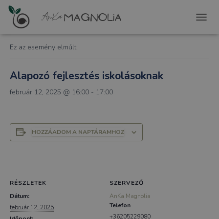
« Összes Események
T
O
G
Ez az esemény elmúlt.
G
L
E
Alapozó fejlesztés iskolásoknak
N
A
február 12, 2025 @ 16:00
-
17:00
V
I
G
A
HOZZÁADOM A NAPTÁRAMHOZ
T
I
O
N
RÉSZLETEK
SZERVEZŐ
Dátum:
AnKa Magnolia
Telefon
február 12, 2025
+36205229080
Időpont: