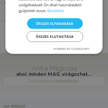
HELYSZÍN
szolgáltatásaik Ön általi használatából
AnKa Magnolia XVI.
gyűjtöttek össze.
Bővebben
Thököly út 4.
Budapest
,
1163
Magyarország
+ Google Térkép
ÖSSZES ELFOGADÁSA
Alapozó fejlesztés óvodásoknak
Komplex iskola-előkészítő
ÖSSZES ELUTASÍTÁSA
POWERED BY COOKIESCRIPT
AnKa Magnolia
ahol minden MAG virágozhat...
CSATLAKOZZ SZAKEMBERKÉNT
XVI. KERÜLET