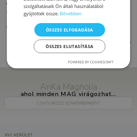
HELYSZÍN
szolgáltatásaik Ön általi használatából
AnKa Magnolia XVI.
gyűjtöttek össze.
Bővebben
Thököly út 4.
Budapest
,
1163
Magyarország
+ Google Térkép
ÖSSZES ELFOGADÁSA
Alapozó fejlesztés óvodásoknak
Komplex iskola-előkészítő
ÖSSZES ELUTASÍTÁSA
POWERED BY COOKIESCRIPT
AnKa Magnolia
ahol minden MAG virágozhat...
CSATLAKOZZ SZAKEMBERKÉNT
XVI. KERÜLET