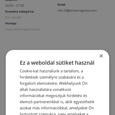
Email
16:00 - 17:00
info.16@ankamagnolia.com
Esemény kategória:
XVI. kerület
Honlap:
www.ankamagnolia.com
×
Ez a weboldal sütiket használ
Cookie-kat használunk a tartalom, a
hirdetések személyre szabására és a
forgalom elemzésére. Webhelyünk Ön
általi használatára vonatkozó
információkat megosztjuk hirdetési és
elemző partnereinkkel is, akik egyesíthetik
azokat más információkkal, amelyeket Ön
biztosított számukra, vagy amelyeket a