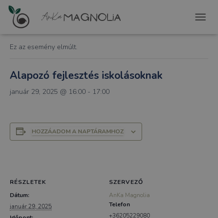
« Összes Események
T
O
G
Ez az esemény elmúlt.
G
L
E
Alapozó fejlesztés iskolásoknak
N
A
január 29, 2025 @ 16:00
-
17:00
V
I
G
A
HOZZÁADOM A NAPTÁRAMHOZ
T
I
O
N
RÉSZLETEK
SZERVEZŐ
Dátum:
AnKa Magnolia
Telefon
január 29, 2025
+36205229080
Időpont: