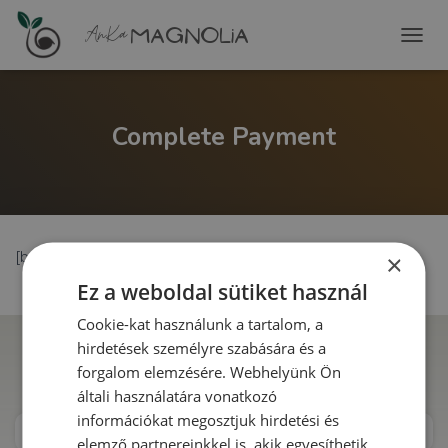
T
O
G
G
L
Complete Payment
E
N
A
V
I
G
[bookingpress_complete_payment]
×
A
T
Ez a weboldal sütiket használ
I
O
Cookie-kat használunk a tartalom, a
N
hirdetések személyre szabására és a
AnKa Magnolia
forgalom elemzésére. Webhelyünk Ön
általi használatára vonatkozó
ahol minden MAG virágozhat...
információkat megosztjuk hirdetési és
CSATLAKOZZ SZAKEMBERKÉNT
elemző partnereinkkel is, akik egyesíthetik