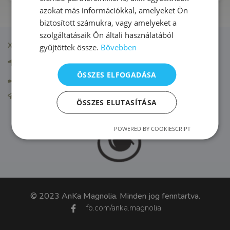
azokat más információkkal, amelyeket Ön
biztosított számukra, vagy amelyeket a
szolgáltatásaik Ön általi használatából
XVI. KERÜLET
gyűjtöttek össze.
Bővebben
1163 Budapest, Thököly út 4.
ÖSSZES ELFOGADÁSA
+36 20 522 9080
info.16@ankamagnolia.com
ÖSSZES ELUTASÍTÁSA
POWERED BY COOKIESCRIPT
© 2023 AnKa Magnolia. Minden jog fenntartva.
fb.com/anka.magnolia